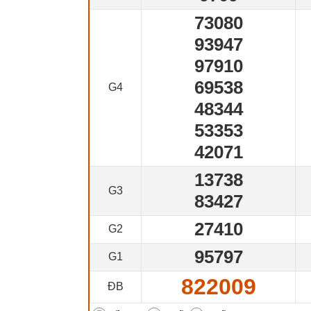
73080
93947
97910
69538
G4
48344
53353
42071
13738
G3
83427
27410
G2
95797
G1
822009
ĐB