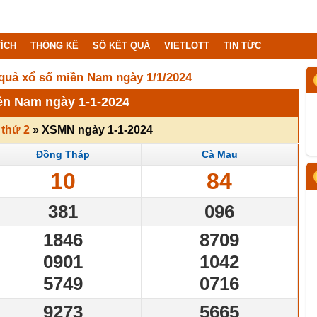
ÍCH
THỐNG KÊ
SỔ KẾT QUẢ
VIETLOTT
TIN TỨC
 quả xổ số miền Nam ngày 1/1/2024
ền Nam ngày 1-1-2024
thứ 2
» XSMN ngày 1-1-2024
Đồng Tháp
Cà Mau
10
84
381
096
1846
8709
0901
1042
5749
0716
9273
5665