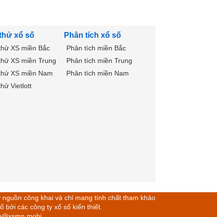
thử xổ số
Phân tích xổ số
thử XS miền Bắc
Phân tích miền Bắc
thử XS miền Trung
Phân tích miền Trung
thử XS miền Nam
Phân tích miền Nam
hử Vietlott
ừ nguồn công khai và chỉ mang tính chất tham khảo
bởi các công ty xổ số kiến thiết.
in@xsmn.mobi