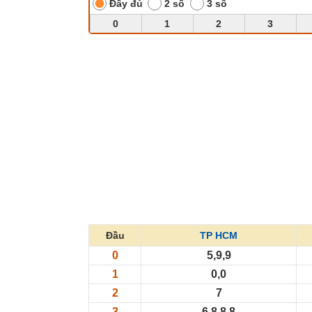
0
1
2
3
Đầu
TP HCM
0
5,9,9
1
0,0
2
7
3
6,8,8,8