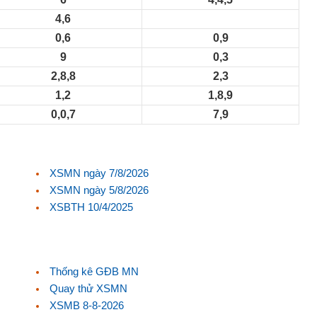
4,6
0,6
0,9
9
0,3
2,8,8
2,3
1,2
1,8,9
0,0,7
7,9
XSMN ngày 7/8/2026
XSMN ngày 5/8/2026
XSBTH 10/4/2025
Thống kê GĐB MN
Quay thử XSMN
XSMB 8-8-2026