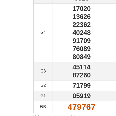
17020
13626
22362
40248
G4
91709
76089
80849
45114
G3
87260
71799
G2
05919
G1
479767
ĐB