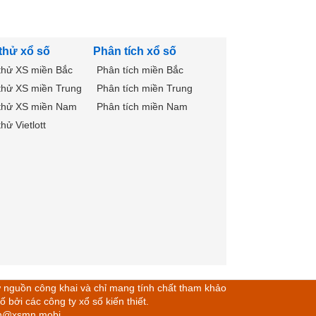
thử xổ số
Phân tích xổ số
thử XS miền Bắc
Phân tích miền Bắc
thử XS miền Trung
Phân tích miền Trung
thử XS miền Nam
Phân tích miền Nam
hử Vietlott
ừ nguồn công khai và chỉ mang tính chất tham khảo
bởi các công ty xổ số kiến thiết.
in@xsmn.mobi