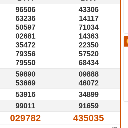
96506
43306
63236
14117
50597
71034
02681
14363
35472
22350
79356
57520
79550
68434
59890
09888
53669
46072
53916
34899
99011
91659
029782
435035