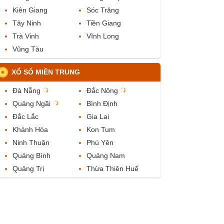
Kiên Giang
Sóc Trăng
Tây Ninh
Tiền Giang
Trà Vinh
Vĩnh Long
Vũng Tàu
XỔ SỐ MIỀN TRUNG
Đà Nẵng
Đắc Nông
Quảng Ngãi
Bình Định
Đắc Lắc
Gia Lai
Khánh Hòa
Kon Tum
Ninh Thuận
Phú Yên
Quảng Bình
Quảng Nam
Quảng Trị
Thừa Thiên Huế