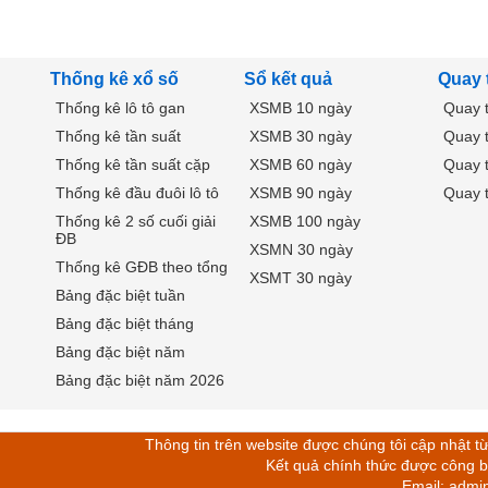
Thống kê xổ số
Sổ kết quả
Quay 
Thống kê lô tô gan
XSMB 10 ngày
Quay 
Thống kê tần suất
XSMB 30 ngày
Quay 
Thống kê tần suất cặp
XSMB 60 ngày
Quay 
Thống kê đầu đuôi lô tô
XSMB 90 ngày
Quay t
Thống kê 2 số cuối giải
XSMB 100 ngày
ĐB
XSMN 30 ngày
Thống kê GĐB theo tổng
XSMT 30 ngày
Bảng đặc biệt tuần
Bảng đặc biệt tháng
Bảng đặc biệt năm
Bảng đặc biệt năm 2026
Thông tin trên website được chúng tôi cập nhật t
Kết quả chính thức được công bố 
Email: adm