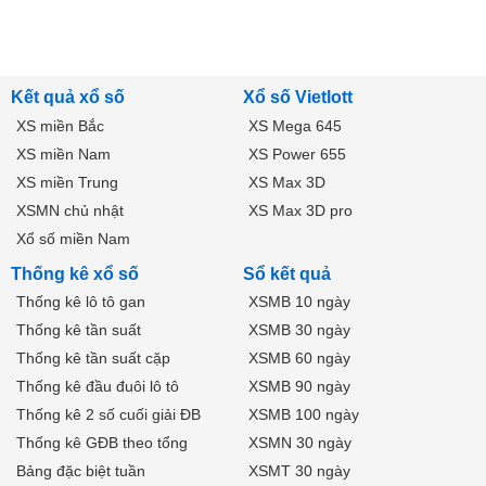
Kết quả xổ số
Xổ số Vietlott
XS miền Bắc
XS Mega 645
XS miền Nam
XS Power 655
XS miền Trung
XS Max 3D
XSMN chủ nhật
XS Max 3D pro
Xổ số miền Nam
Thống kê xổ số
Sổ kết quả
Thống kê lô tô gan
XSMB 10 ngày
Thống kê tần suất
XSMB 30 ngày
Thống kê tần suất cặp
XSMB 60 ngày
Thống kê đầu đuôi lô tô
XSMB 90 ngày
Thống kê 2 số cuối giải ĐB
XSMB 100 ngày
Thống kê GĐB theo tổng
XSMN 30 ngày
Bảng đặc biệt tuần
XSMT 30 ngày