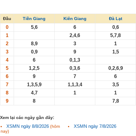
Đầu
Tiền Giang
Kiên Giang
Đà Lạt
0
5,6
6
0,6
1
2,4,6
5,7,8
2
8,9
3
1
3
0,9
9
1,5
4
6
0,1,3
5
1,2,5
0,3,6
0,2,6,9
6
9
7
6
7
1,3,5,9
1,1,3,4
3,5
8
4,7
1
1
9
8
7,8
Xem lại các ngày gần đây:
XSMN ngày 8/8/2026
XSMN ngày 7/8/2026
(hôm
nay)