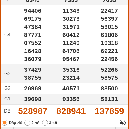
94406
11343
22417
69175
30273
56397
47384
31971
59015
87771
60412
61806
G4
07552
11240
19318
16428
64706
69221
36079
95467
22456
37429
35316
52266
G3
38755
23214
58575
26969
46571
88500
G2
39698
93356
58131
G1
528987
828941
137859
ĐB