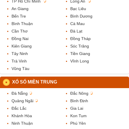
TP Hồ Chí Minh
Long An
An Giang
Bạc Liêu
Bến Tre
Bình Dương
Bình Thuận
Cà Mau
Cần Thơ
Đà Lạt
Đồng Nai
Đồng Tháp
Kiên Giang
Sóc Trăng
Tây Ninh
Tiền Giang
Trà Vinh
Vĩnh Long
Vũng Tàu
XỔ SỐ MIỀN TRUNG
Đà Nẵng
Đắc Nông
Quảng Ngãi
Bình Định
Đắc Lắc
Gia Lai
Khánh Hòa
Kon Tum
Ninh Thuận
Phú Yên