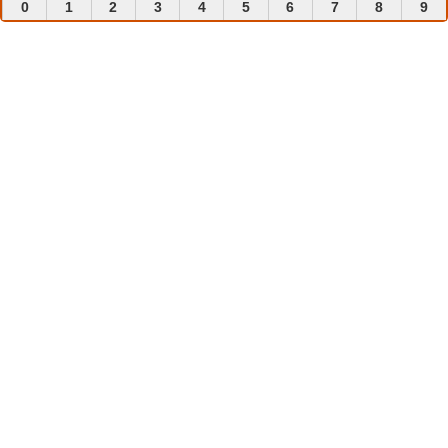
0
1
2
3
4
5
6
7
8
9