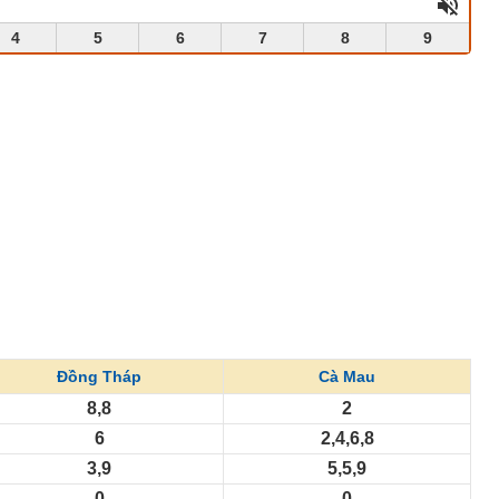
4
5
6
7
8
9
Đồng Tháp
Cà Mau
8,8
2
6
2,4,6,8
3,9
5,5,9
0
0