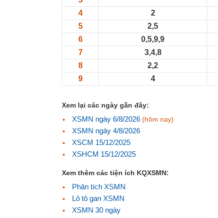
4
2
5
2,5
6
0,5,9,9
7
3,4,8
8
2,2
9
4
Xem lại các ngày gần đây:
XSMN ngày 6/8/2026
(hôm nay)
XSMN ngày 4/8/2026
XSCM 15/12/2025
XSHCM 15/12/2025
Xem thêm các tiện ích KQXSMN:
Phân tích XSMN
Lô tô gan XSMN
XSMN 30 ngày