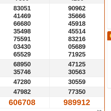
83051
90962
41469
35666
66680
45918
35498
45514
75591
83216
03430
05689
65529
71925
68950
47125
35746
30563
47280
30559
47982
77350
606708
989912