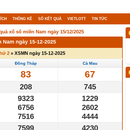
ÍCH
THỐNG KÊ
SỔ KẾT QUẢ
VIETLOTT
TIN TỨC
 quả xổ số miền Nam ngày 15/12/2025
n Nam ngày 15-12-2025
hứ 2
» XSMN ngày 15-12-2025
Đồng Tháp
Cà Mau
83
67
208
745
9323
1229
6756
2602
7516
4444
7599
4230