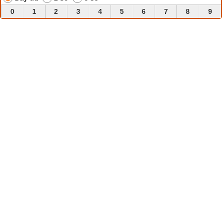
0
1
2
3
4
5
6
7
8
9