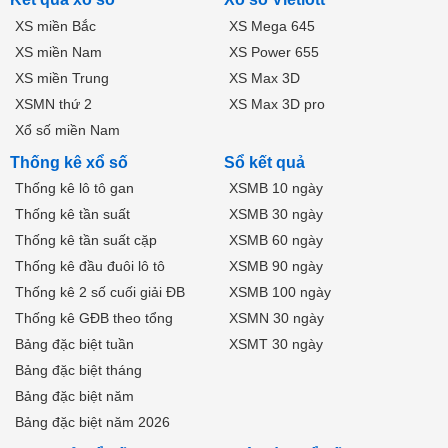
XS miền Bắc
XS Mega 645
XS miền Nam
XS Power 655
XS miền Trung
XS Max 3D
XSMN thứ 2
XS Max 3D pro
Xổ số miền Nam
Thống kê xổ số
Sổ kết quả
Thống kê lô tô gan
XSMB 10 ngày
Thống kê tần suất
XSMB 30 ngày
Thống kê tần suất cặp
XSMB 60 ngày
Thống kê đầu đuôi lô tô
XSMB 90 ngày
Thống kê 2 số cuối giải ĐB
XSMB 100 ngày
Thống kê GĐB theo tổng
XSMN 30 ngày
Bảng đặc biệt tuần
XSMT 30 ngày
Bảng đặc biệt tháng
Bảng đặc biệt năm
Bảng đặc biệt năm 2026