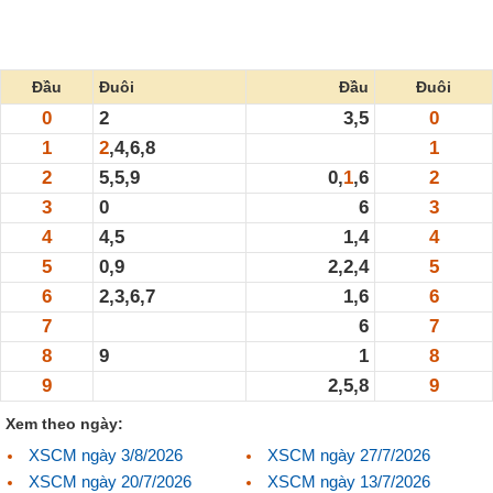
Đầu
Đuôi
Đầu
Đuôi
0
2
3,5
0
1
2
,4,6,8
1
2
5,5,9
0,
1
,6
2
3
0
6
3
4
4,5
1,4
4
5
0,9
2,2,4
5
6
2,3,6,7
1,6
6
7
6
7
8
9
1
8
9
2,5,8
9
Xem theo ngày:
XSCM ngày 3/8/2026
XSCM ngày 27/7/2026
XSCM ngày 20/7/2026
XSCM ngày 13/7/2026