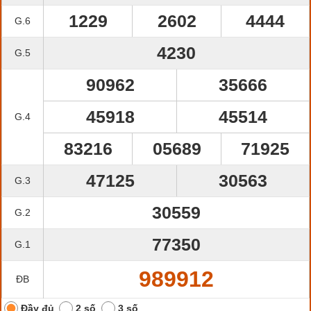
1229
2602
4444
G.6
4230
G.5
90962
35666
45918
45514
G.4
83216
05689
71925
47125
30563
G.3
30559
G.2
77350
G.1
989912
ĐB