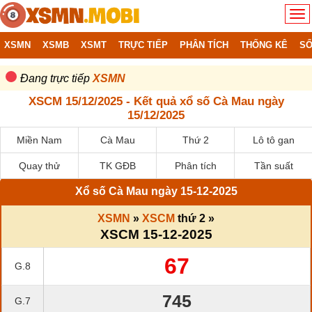
XSMN
XSMB
XSMT
TRỰC TIẾP
PHÂN TÍCH
THỐNG KÊ
SỔ
Đang trực tiếp
XSMN
XSCM 15/12/2025 - Kết quả xổ số Cà Mau ngày
15/12/2025
Miền Nam
Cà Mau
Thứ 2
Lô tô gan
Quay thử
TK GĐB
Phân tích
Tần suất
Xổ số Cà Mau ngày 15-12-2025
XSMN
»
XSCM
thứ 2 »
XSCM 15-12-2025
67
G.8
745
G.7