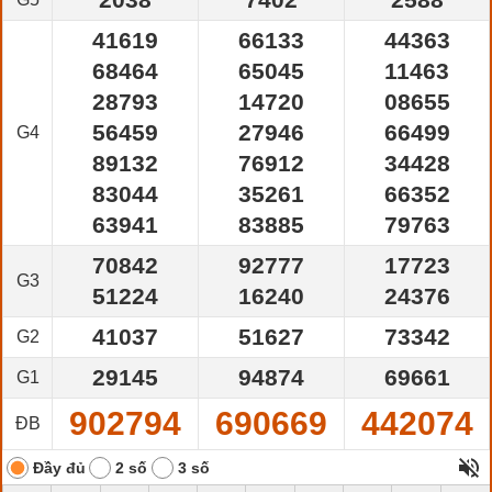
41619
66133
44363
68464
65045
11463
28793
14720
08655
56459
27946
66499
G4
89132
76912
34428
83044
35261
66352
63941
83885
79763
70842
92777
17723
G3
51224
16240
24376
41037
51627
73342
G2
29145
94874
69661
G1
902794
690669
442074
ĐB