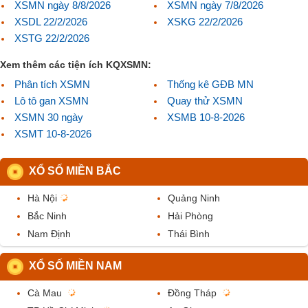
XSMN ngày 8/8/2026
XSMN ngày 7/8/2026
XSDL 22/2/2026
XSKG 22/2/2026
XSTG 22/2/2026
Xem thêm các tiện ích KQXSMN:
Phân tích XSMN
Thống kê GĐB MN
Lô tô gan XSMN
Quay thử XSMN
XSMN 30 ngày
XSMB 10-8-2026
XSMT 10-8-2026
XỔ SỐ MIỀN BẮC
Hà Nội
Quảng Ninh
Bắc Ninh
Hải Phòng
Nam Định
Thái Bình
XỔ SỐ MIỀN NAM
Cà Mau
Đồng Tháp