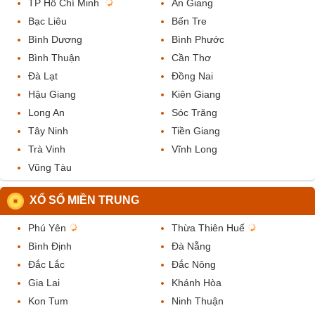
TP Hồ Chí Minh
An Giang
Bạc Liêu
Bến Tre
Bình Dương
Bình Phước
Bình Thuận
Cần Thơ
Đà Lạt
Đồng Nai
Hậu Giang
Kiên Giang
Long An
Sóc Trăng
Tây Ninh
Tiền Giang
Trà Vinh
Vĩnh Long
Vũng Tàu
XỔ SỐ MIỀN TRUNG
Phú Yên
Thừa Thiên Huế
Bình Định
Đà Nẵng
Đắc Lắc
Đắc Nông
Gia Lai
Khánh Hòa
Kon Tum
Ninh Thuận