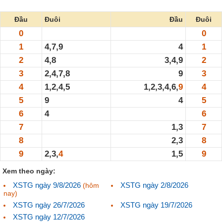
Đầu
Đuôi
Đầu
Đuôi
0
0
1
4,7,9
4
1
2
4,8
3,4,9
2
3
2,4,7,8
9
3
4
1,2,4,5
1,2,3,4,6,
9
4
5
9
4
5
6
4
6
7
1,3
7
8
2,3
8
9
2,3,
4
1,5
9
Xem theo ngày:
XSTG ngày 9/8/2026
XSTG ngày 2/8/2026
(hôm
nay)
XSTG ngày 26/7/2026
XSTG ngày 19/7/2026
XSTG ngày 12/7/2026