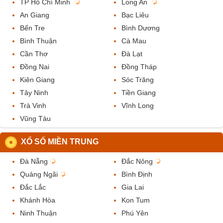
TP Hồ Chí Minh
Long An
An Giang
Bạc Liêu
Bến Tre
Bình Dương
Bình Thuận
Cà Mau
Cần Thơ
Đà Lạt
Đồng Nai
Đồng Tháp
Kiên Giang
Sóc Trăng
Tây Ninh
Tiền Giang
Trà Vinh
Vĩnh Long
Vũng Tàu
XỔ SỐ MIỀN TRUNG
Đà Nẵng
Đắc Nông
Quảng Ngãi
Bình Định
Đắc Lắc
Gia Lai
Khánh Hòa
Kon Tum
Ninh Thuận
Phú Yên