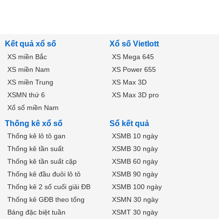
Kết quả xổ số
Xổ số Vietlott
XS miền Bắc
XS Mega 645
XS miền Nam
XS Power 655
XS miền Trung
XS Max 3D
XSMN thứ 6
XS Max 3D pro
Xổ số miền Nam
Thống kê xổ số
Sổ kết quả
Thống kê lô tô gan
XSMB 10 ngày
Thống kê tần suất
XSMB 30 ngày
Thống kê tần suất cặp
XSMB 60 ngày
Thống kê đầu đuôi lô tô
XSMB 90 ngày
Thống kê 2 số cuối giải ĐB
XSMB 100 ngày
Thống kê GĐB theo tổng
XSMN 30 ngày
Bảng đặc biệt tuần
XSMT 30 ngày