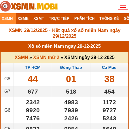
XSMN
XSMB
XSMT
TRỰC TIẾP
PHÂN TÍCH
THỐNG KÊ
SỔ
XSMN 29/12/2025 - Kết quả xổ số miền Nam ngày
29/12/2025
Xổ số miền Nam ngày 29-12-2025
XSMN
»
XSMN thứ 2
» XSMN ngày 29-12-2025
TP HCM
Đồng Tháp
Cà Mau
44
01
38
G8
677
518
454
G7
2342
4983
1172
9920
7939
9727
G6
7476
2426
5243
0822
9054
6649
G5