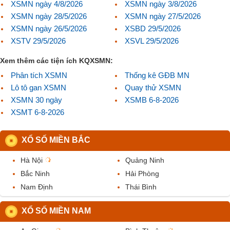
XSMN ngày 4/8/2026
XSMN ngày 3/8/2026
XSMN ngày 28/5/2026
XSMN ngày 27/5/2026
XSMN ngày 26/5/2026
XSBD 29/5/2026
XSTV 29/5/2026
XSVL 29/5/2026
Xem thêm các tiện ích KQXSMN:
Phân tích XSMN
Thống kê GĐB MN
Lô tô gan XSMN
Quay thử XSMN
XSMN 30 ngày
XSMB 6-8-2026
XSMT 6-8-2026
XỔ SỐ MIỀN BẮC
Hà Nội
Quảng Ninh
Bắc Ninh
Hải Phòng
Nam Định
Thái Bình
XỔ SỐ MIỀN NAM