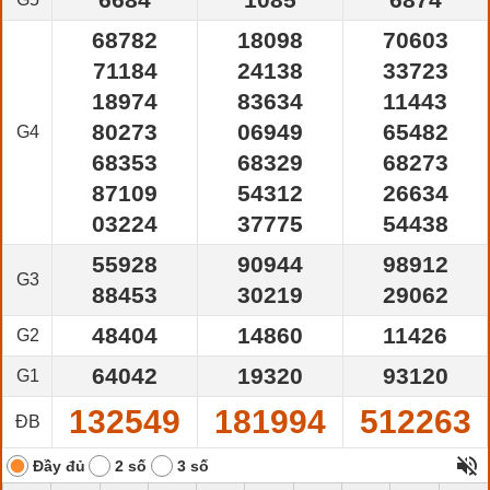
68782
18098
70603
71184
24138
33723
18974
83634
11443
80273
06949
65482
G4
68353
68329
68273
87109
54312
26634
03224
37775
54438
55928
90944
98912
G3
88453
30219
29062
48404
14860
11426
G2
64042
19320
93120
G1
132549
181994
512263
ĐB