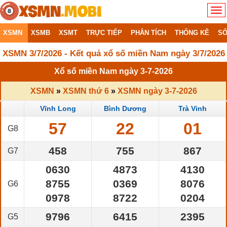
XSMN
XSMB
XSMT
TRỰC TIẾP
PHÂN TÍCH
THỐNG KÊ
SỔ
XSMN 3/7/2026 - Kết quả xổ số miền Nam ngày 3/7/2026
Xổ số miền Nam ngày 3-7-2026
XSMN
»
XSMN thứ 6
»
XSMN ngày 3-7-2026
Vĩnh Long
Bình Dương
Trà Vinh
57
22
01
G8
458
755
867
G7
0630
4873
4130
8755
0369
8076
G6
0978
8722
0204
9796
6415
2395
G5