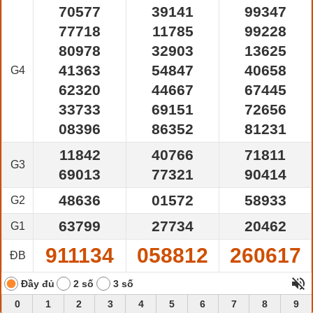
70577
39141
99347
77718
11785
99228
80978
32903
13625
41363
54847
40658
G4
62320
44667
67445
33733
69151
72656
08396
86352
81231
11842
40766
71811
G3
69013
77321
90414
48636
01572
58933
G2
63799
27734
20462
G1
911134
058812
260617
ĐB
0
1
2
3
4
5
6
7
8
9