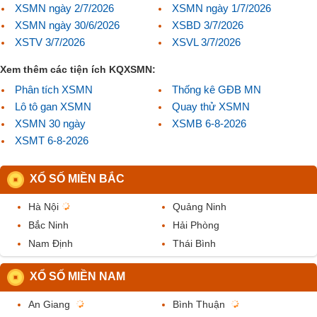
XSMN ngày 2/7/2026
XSMN ngày 1/7/2026
XSMN ngày 30/6/2026
XSBD 3/7/2026
XSTV 3/7/2026
XSVL 3/7/2026
Xem thêm các tiện ích KQXSMN:
Phân tích XSMN
Thống kê GĐB MN
Lô tô gan XSMN
Quay thử XSMN
XSMN 30 ngày
XSMB 6-8-2026
XSMT 6-8-2026
XỔ SỐ MIỀN BẮC
Hà Nội
Quảng Ninh
Bắc Ninh
Hải Phòng
Nam Định
Thái Bình
XỔ SỐ MIỀN NAM
An Giang
Bình Thuận