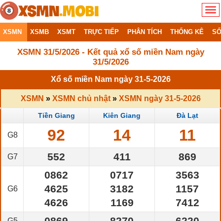
XSMN
XSMB
XSMT
TRỰC TIẾP
PHÂN TÍCH
THỐNG KÊ
SỔ
XSMN 31/5/2026 - Kết quả xổ số miền Nam ngày
31/5/2026
Xổ số miền Nam ngày 31-5-2026
XSMN
»
XSMN chủ nhật
»
XSMN ngày 31-5-2026
Tiền Giang
Kiên Giang
Đà Lạt
92
14
11
G8
552
411
869
G7
0862
0717
3563
4625
3182
1157
G6
4626
1169
7412
0869
8270
6220
G5