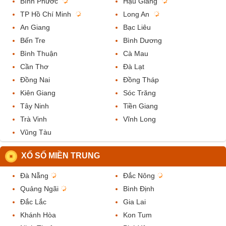
Bình Phước
Hậu Giang
TP Hồ Chí Minh
Long An
An Giang
Bạc Liêu
Bến Tre
Bình Dương
Bình Thuận
Cà Mau
Cần Thơ
Đà Lạt
Đồng Nai
Đồng Tháp
Kiên Giang
Sóc Trăng
Tây Ninh
Tiền Giang
Trà Vinh
Vĩnh Long
Vũng Tàu
XỔ SỐ MIỀN TRUNG
Đà Nẵng
Đắc Nông
Quảng Ngãi
Bình Định
Đắc Lắc
Gia Lai
Khánh Hòa
Kon Tum