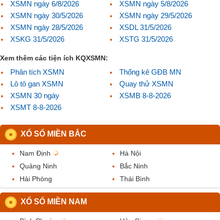
XSMN ngày 6/8/2026
XSMN ngày 5/8/2026
XSMN ngày 30/5/2026
XSMN ngày 29/5/2026
XSMN ngày 28/5/2026
XSDL 31/5/2026
XSKG 31/5/2026
XSTG 31/5/2026
Xem thêm các tiện ích KQXSMN:
Phân tích XSMN
Thống kê GĐB MN
Lô tô gan XSMN
Quay thử XSMN
XSMN 30 ngày
XSMB 8-8-2026
XSMT 8-8-2026
XỔ SỐ MIỀN BẮC
Nam Định
Hà Nội
Quảng Ninh
Bắc Ninh
Hải Phòng
Thái Bình
XỔ SỐ MIỀN NAM