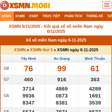
XSMN
XSMB
XSMT
TRỰC TIẾP
PHÂN TÍCH
THỐNG KÊ
SỔ
XSMN 6/11/2025 - Kết quả xổ số miền Nam ngày
6/11/2025
Xổ số miền Nam ngày 6-11-2025
XSMN
»
XSMN thứ 5
» XSMN ngày 6-11-2025
Tây Ninh
An Giang
Bình Thuận
76
99
61
G8
460
916
363
G7
3714
4869
4289
9936
0873
1691
G6
8347
8381
3539
5574
7871
6527
G5