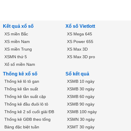
Kết quả xổ số
Xổ số Vietlott
XS miền Bắc
XS Mega 645
XS miền Nam
XS Power 655
XS miền Trung
XS Max 3D
XSMN thứ 5
XS Max 3D pro
Xổ số miền Nam
Thống kê xổ số
Sổ kết quả
Thống kê lô tô gan
XSMB 10 ngày
Thống kê tần suất
XSMB 30 ngày
Thống kê tần suất cặp
XSMB 60 ngày
Thống kê đầu đuôi lô tô
XSMB 90 ngày
Thống kê 2 số cuối giải ĐB
XSMB 100 ngày
Thống kê GĐB theo tổng
XSMN 30 ngày
Bảng đặc biệt tuần
XSMT 30 ngày