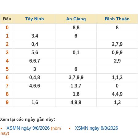
Đầu
Tây Ninh
An Giang
Bình Thuận
0
8,8
8
1
3,4
6
2
0,4
2,7,9
3
5,6
0,1
0,9,9
4
6,6,7
2,9
5
3
6
6
0,4,8
3,7,9,9
1,1,3
7
4,6,6
1,3,7
0
8
1,6
4,4,9
9
1,6
4,9,9
1,3
Xem lại các ngày gần đây:
XSMN ngày 9/8/2026
XSMN ngày 8/8/2026
(hôm
nay)