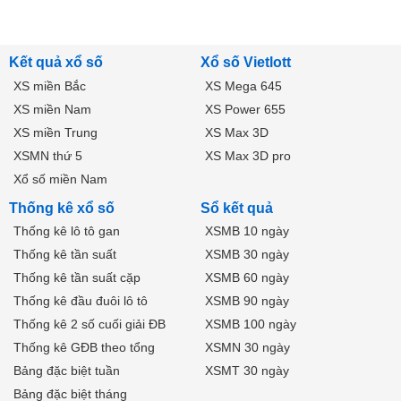
Kết quả xổ số
Xổ số Vietlott
XS miền Bắc
XS Mega 645
XS miền Nam
XS Power 655
XS miền Trung
XS Max 3D
XSMN thứ 5
XS Max 3D pro
Xổ số miền Nam
Thống kê xổ số
Sổ kết quả
Thống kê lô tô gan
XSMB 10 ngày
Thống kê tần suất
XSMB 30 ngày
Thống kê tần suất cặp
XSMB 60 ngày
Thống kê đầu đuôi lô tô
XSMB 90 ngày
Thống kê 2 số cuối giải ĐB
XSMB 100 ngày
Thống kê GĐB theo tổng
XSMN 30 ngày
Bảng đặc biệt tuần
XSMT 30 ngày
Bảng đặc biệt tháng