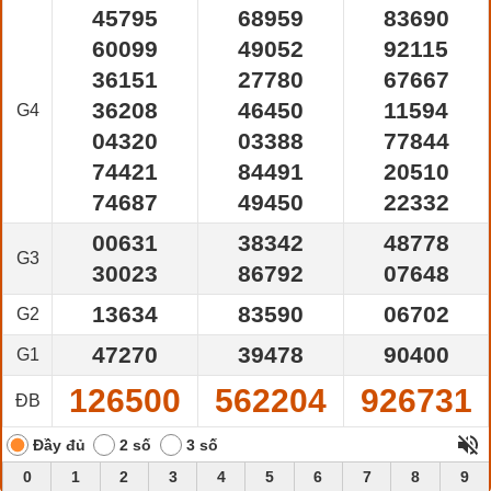
45795
68959
83690
60099
49052
92115
36151
27780
67667
36208
46450
11594
G4
04320
03388
77844
74421
84491
20510
74687
49450
22332
00631
38342
48778
G3
30023
86792
07648
13634
83590
06702
G2
47270
39478
90400
G1
126500
562204
926731
ĐB
0
1
2
3
4
5
6
7
8
9