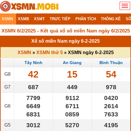
XSMN
XSMB
XSMT
TRỰC TIẾP
PHÂN TÍCH
THỐNG KÊ
SỔ
XSMN 6/2/2025 - Kết quả xổ số miền Nam ngày 6/2/2025
Xổ số miền Nam ngày 6-2-2025
XSMN
»
XSMN thứ 5
» XSMN ngày 6-2-2025
Tây Ninh
An Giang
Bình Thuận
42
15
54
G8
687
449
978
G7
7799
9112
0420
6649
6711
2614
G6
6831
0859
7633
3012
5270
4195
G5