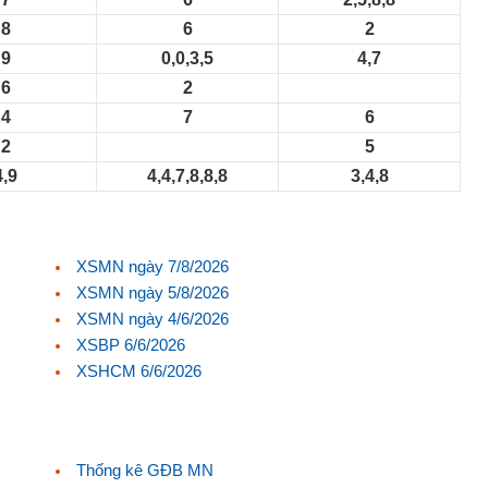
8
6
2
9
0,0,3,5
4,7
6
2
4
7
6
2
5
4,9
4,4,7,8,8,8
3,4,8
XSMN ngày 7/8/2026
XSMN ngày 5/8/2026
XSMN ngày 4/6/2026
XSBP 6/6/2026
XSHCM 6/6/2026
Thống kê GĐB MN