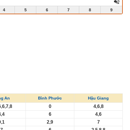
4
5
6
7
8
9
ng An
Bình Phước
Hậu Giang
6,6,7,8
0
4,6,8
4,4
6
4,6
0,1
2,9
7
7
6
2,5,8,8