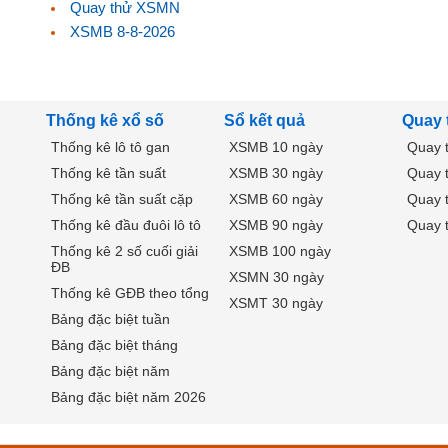
Quay thử XSMN
XSMB 8-8-2026
Thống kê xổ số
Sổ kết quả
Quay 
Thống kê lô tô gan
XSMB 10 ngày
Quay 
Thống kê tần suất
XSMB 30 ngày
Quay 
Thống kê tần suất cặp
XSMB 60 ngày
Quay 
Thống kê đầu đuôi lô tô
XSMB 90 ngày
Quay t
Thống kê 2 số cuối giải
XSMB 100 ngày
ĐB
XSMN 30 ngày
Thống kê GĐB theo tổng
XSMT 30 ngày
Bảng đặc biệt tuần
Bảng đặc biệt tháng
Bảng đặc biệt năm
Bảng đặc biệt năm 2026