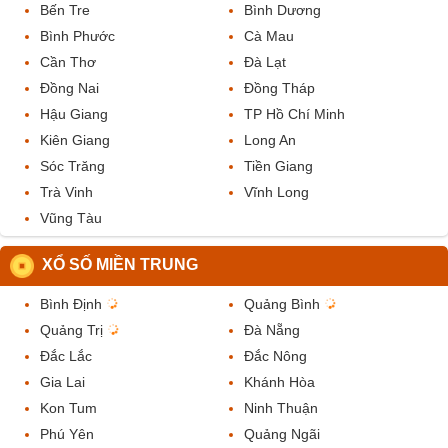
Bến Tre
Bình Dương
Bình Phước
Cà Mau
Cần Thơ
Đà Lạt
Đồng Nai
Đồng Tháp
Hậu Giang
TP Hồ Chí Minh
Kiên Giang
Long An
Sóc Trăng
Tiền Giang
Trà Vinh
Vĩnh Long
Vũng Tàu
XỔ SỐ MIỀN TRUNG
Bình Định
Quảng Bình
Quảng Trị
Đà Nẵng
Đắc Lắc
Đắc Nông
Gia Lai
Khánh Hòa
Kon Tum
Ninh Thuận
Phú Yên
Quảng Ngãi