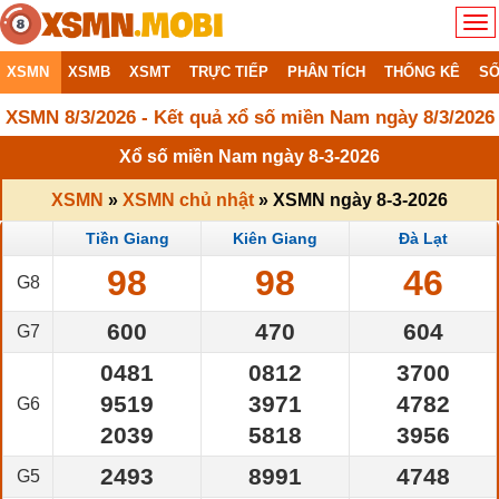
XSMN
XSMB
XSMT
TRỰC TIẾP
PHÂN TÍCH
THỐNG KÊ
SỔ
XSMN 8/3/2026 - Kết quả xổ số miền Nam ngày 8/3/2026
Xổ số miền Nam ngày 8-3-2026
XSMN
»
XSMN chủ nhật
» XSMN ngày 8-3-2026
Tiền Giang
Kiên Giang
Đà Lạt
98
98
46
G8
600
470
604
G7
0481
0812
3700
9519
3971
4782
G6
2039
5818
3956
2493
8991
4748
G5