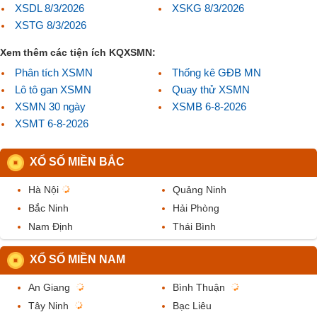
XSDL 8/3/2026
XSKG 8/3/2026
XSTG 8/3/2026
Xem thêm các tiện ích KQXSMN:
Phân tích XSMN
Thống kê GĐB MN
Lô tô gan XSMN
Quay thử XSMN
XSMN 30 ngày
XSMB 6-8-2026
XSMT 6-8-2026
XỔ SỐ MIỀN BẮC
Hà Nội
Quảng Ninh
Bắc Ninh
Hải Phòng
Nam Định
Thái Bình
XỔ SỐ MIỀN NAM
An Giang
Bình Thuận
Tây Ninh
Bạc Liêu