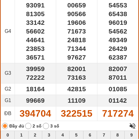
93091
00659
54553
81305
90566
65438
33142
19606
96019
56602
71673
54562
G4
44641
24818
49349
23853
71344
26429
36571
97627
62387
39959
82001
82007
G3
72222
73163
87011
18164
42815
01085
G2
99669
11109
01142
G1
394704
322515
717274
ĐB
0
1
2
3
4
5
6
7
8
9