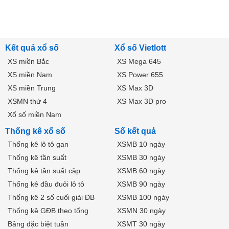
Kết quả xổ số
Xổ số Vietlott
XS miền Bắc
XS Mega 645
XS miền Nam
XS Power 655
XS miền Trung
XS Max 3D
XSMN thứ 4
XS Max 3D pro
Xổ số miền Nam
Thống kê xổ số
Sổ kết quả
Thống kê lô tô gan
XSMB 10 ngày
Thống kê tần suất
XSMB 30 ngày
Thống kê tần suất cặp
XSMB 60 ngày
Thống kê đầu đuôi lô tô
XSMB 90 ngày
Thống kê 2 số cuối giải ĐB
XSMB 100 ngày
Thống kê GĐB theo tổng
XSMN 30 ngày
Bảng đặc biệt tuần
XSMT 30 ngày