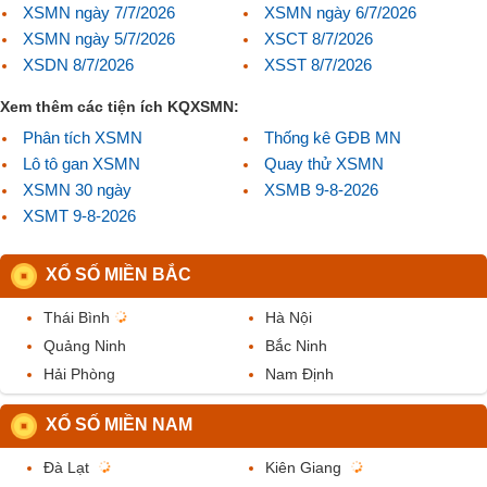
XSMN ngày 7/7/2026
XSMN ngày 6/7/2026
XSMN ngày 5/7/2026
XSCT 8/7/2026
XSDN 8/7/2026
XSST 8/7/2026
Xem thêm các tiện ích KQXSMN:
Phân tích XSMN
Thống kê GĐB MN
Lô tô gan XSMN
Quay thử XSMN
XSMN 30 ngày
XSMB 9-8-2026
XSMT 9-8-2026
XỔ SỐ MIỀN BẮC
Thái Bình
Hà Nội
Quảng Ninh
Bắc Ninh
Hải Phòng
Nam Định
XỔ SỐ MIỀN NAM
Đà Lạt
Kiên Giang