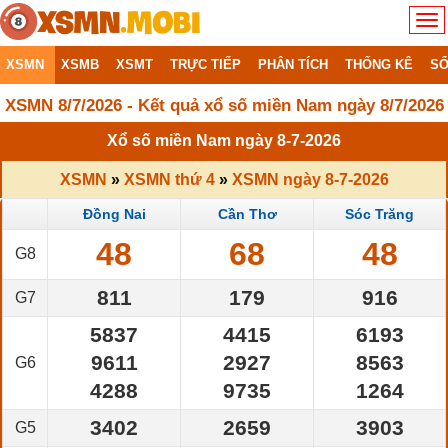
XSMN
XSMB
XSMT
TRỰC TIẾP
PHÂN TÍCH
THỐNG KÊ
SỔ
XSMN 8/7/2026 - Kết quả xổ số miền Nam ngày 8/7/2026
Xổ số miền Nam ngày 8-7-2026
XSMN
»
XSMN thứ 4
»
XSMN ngày 8-7-2026
Đồng Nai
Cần Thơ
Sóc Trăng
48
68
48
G8
811
179
916
G7
5837
4415
6193
9611
2927
8563
G6
4288
9735
1264
3402
2659
3903
G5