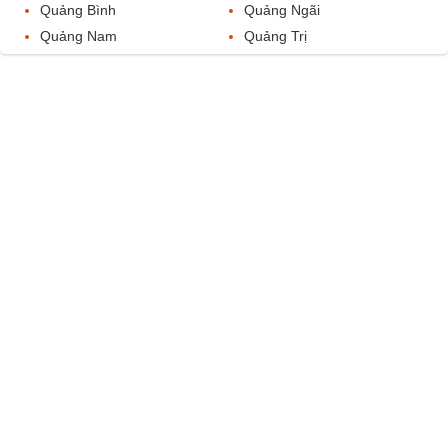
Quảng Bình
Quảng Ngãi
Quảng Nam
Quảng Trị