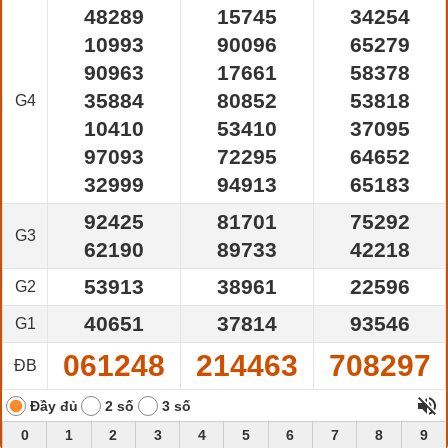
48289
15745
34254
10993
90096
65279
90963
17661
58378
35884
80852
53818
G4
10410
53410
37095
97093
72295
64652
32999
94913
65183
92425
81701
75292
G3
62190
89733
42218
53913
38961
22596
G2
40651
37814
93546
G1
061248
214463
708297
ĐB
0
1
2
3
4
5
6
7
8
9