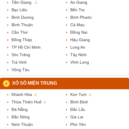
Tiền Giang
An Giang
Bạc Liêu
Bến Tre
Bình Dương
Bình Phước
Bình Thuận
Cà Mau
Cần Thơ
Đồng Nai
Đồng Tháp
Hậu Giang
TP Hồ Chí Minh
Long An
Sóc Trăng
Tây Ninh
Trà Vinh
Vĩnh Long
Vũng Tàu
XỔ SỐ MIỀN TRUNG
Khánh Hòa
Kon Tum
Thừa Thiên Huế
Bình Định
Đà Nẵng
Đắc Lắc
Đắc Nông
Gia Lai
Ninh Thuận
Phú Yên