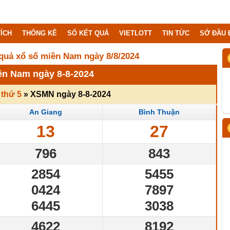
ÍCH
THỐNG KÊ
SỔ KẾT QUẢ
VIETLOTT
TIN TỨC
SỚ ĐẦU 
 quả xổ số miền Nam ngày 8/8/2024
ền Nam ngày 8-8-2024
thứ 5
» XSMN ngày 8-8-2024
An Giang
Bình Thuận
13
27
796
843
2854
5455
0424
7897
6445
3038
4622
8192