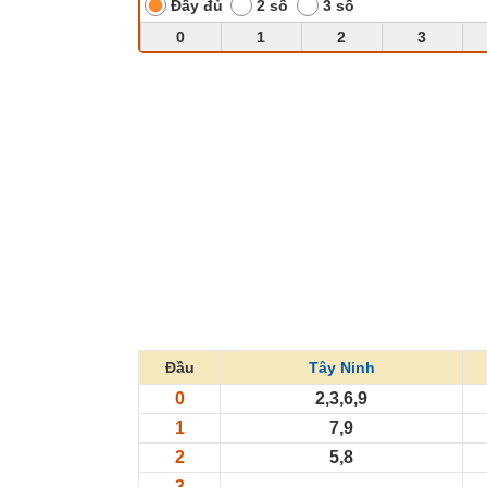
0
1
2
3
Đầu
Tây Ninh
0
2,3,6,9
1
7,9
2
5,8
3