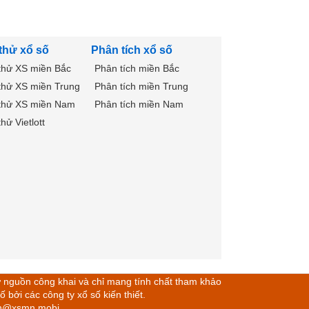
thử xổ số
Phân tích xổ số
thử XS miền Bắc
Phân tích miền Bắc
thử XS miền Trung
Phân tích miền Trung
thử XS miền Nam
Phân tích miền Nam
hử Vietlott
ừ nguồn công khai và chỉ mang tính chất tham khảo
bởi các công ty xổ số kiến thiết.
in@xsmn.mobi