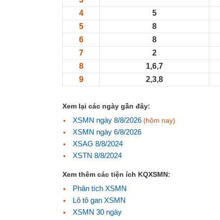
4
5
5
8
6
8
7
2
8
1,6,7
9
2,3,8
Xem lại các ngày gần đây:
XSMN ngày 8/8/2026
(hôm nay)
XSMN ngày 6/8/2026
XSAG 8/8/2024
XSTN 8/8/2024
Xem thêm các tiện ích KQXSMN:
Phân tích XSMN
Lô tô gan XSMN
XSMN 30 ngày