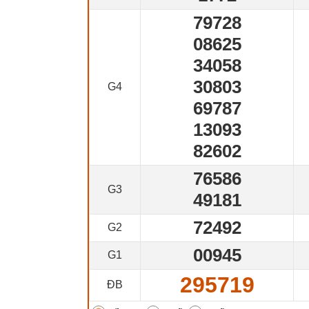
79728
08625
34058
30803
G4
69787
13093
82602
76586
G3
49181
72492
G2
00945
G1
295719
ĐB