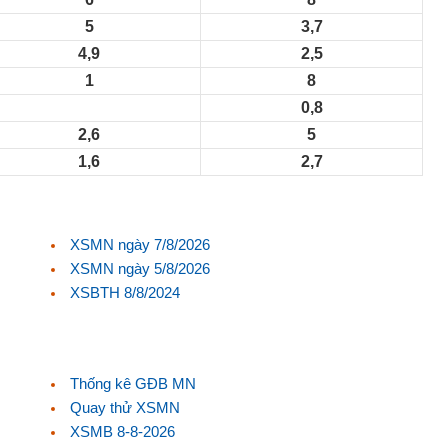
5
3,7
4,9
2,5
1
8
0,8
2,6
5
1,6
2,7
XSMN ngày 7/8/2026
XSMN ngày 5/8/2026
XSBTH 8/8/2024
Thống kê GĐB MN
Quay thử XSMN
XSMB 8-8-2026