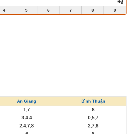
4
5
6
7
8
9
An Giang
Bình Thuận
1,7
8
3,4,4
0,5,7
2,4,7,8
2,7,8
6
8