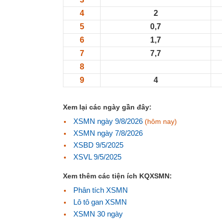
4
2
5
0,7
6
1,7
7
7,7
8
9
4
Xem lại các ngày gần đây:
XSMN ngày 9/8/2026
(hôm nay)
XSMN ngày 7/8/2026
XSBD 9/5/2025
XSVL 9/5/2025
Xem thêm các tiện ích KQXSMN:
Phân tích XSMN
Lô tô gan XSMN
XSMN 30 ngày