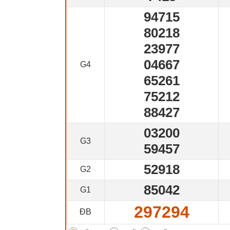
94715
80218
23977
04667
G4
65261
75212
88427
03200
G3
59457
52918
G2
85042
G1
297294
ĐB