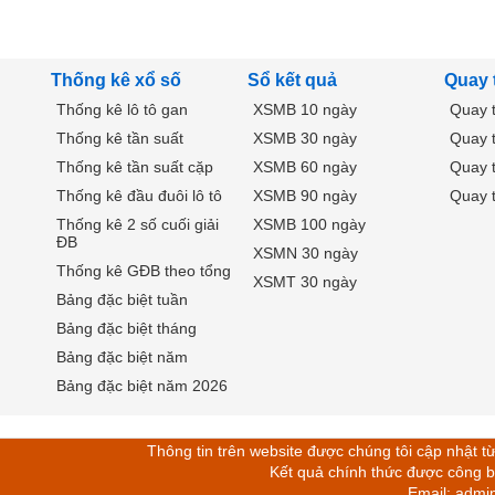
Thống kê xổ số
Sổ kết quả
Quay 
Thống kê lô tô gan
XSMB 10 ngày
Quay 
Thống kê tần suất
XSMB 30 ngày
Quay 
Thống kê tần suất cặp
XSMB 60 ngày
Quay 
Thống kê đầu đuôi lô tô
XSMB 90 ngày
Quay t
Thống kê 2 số cuối giải
XSMB 100 ngày
ĐB
XSMN 30 ngày
Thống kê GĐB theo tổng
XSMT 30 ngày
Bảng đặc biệt tuần
Bảng đặc biệt tháng
Bảng đặc biệt năm
Bảng đặc biệt năm 2026
Thông tin trên website được chúng tôi cập nhật t
Kết quả chính thức được công bố 
Email: adm