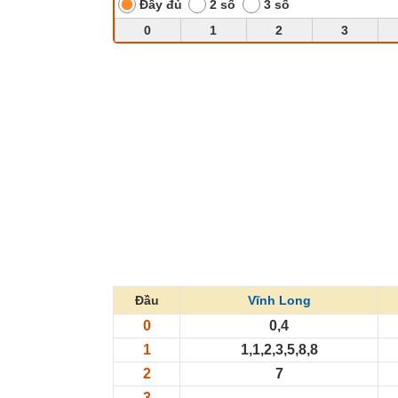
0
1
2
3
Đầu
Vĩnh Long
0
0,4
1
1,1,2,3,5,8,8
2
7
3