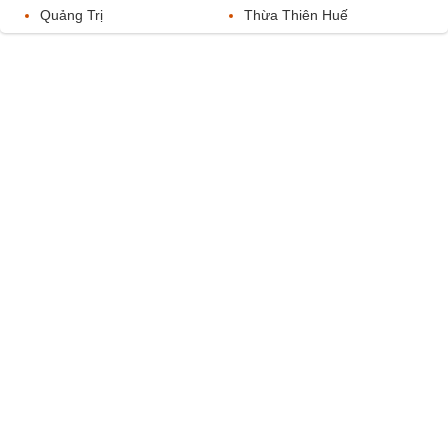
Quảng Trị
Thừa Thiên Huế