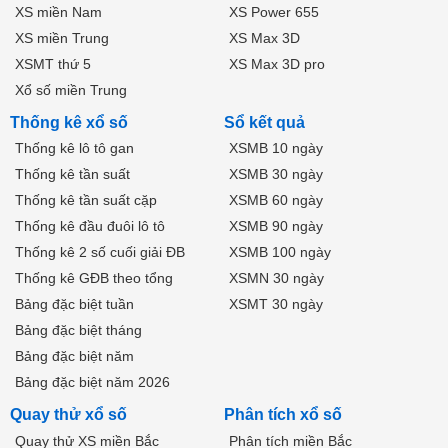
XS miền Nam
XS Power 655
XS miền Trung
XS Max 3D
XSMT thứ 5
XS Max 3D pro
Xổ số miền Trung
Thống kê xổ số
Sổ kết quả
Thống kê lô tô gan
XSMB 10 ngày
Thống kê tần suất
XSMB 30 ngày
Thống kê tần suất cặp
XSMB 60 ngày
Thống kê đầu đuôi lô tô
XSMB 90 ngày
Thống kê 2 số cuối giải ĐB
XSMB 100 ngày
Thống kê GĐB theo tổng
XSMN 30 ngày
Bảng đặc biệt tuần
XSMT 30 ngày
Bảng đặc biệt tháng
Bảng đặc biệt năm
Bảng đặc biệt năm 2026
Quay thử xổ số
Phân tích xổ số
Quay thử XS miền Bắc
Phân tích miền Bắc