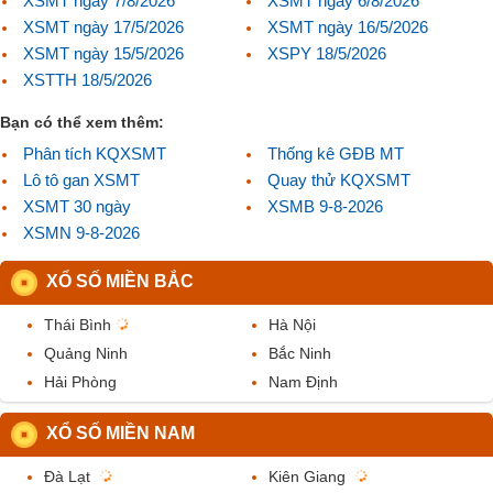
XSMT ngày 7/8/2026
XSMT ngày 6/8/2026
XSMT ngày 17/5/2026
XSMT ngày 16/5/2026
XSMT ngày 15/5/2026
XSPY 18/5/2026
XSTTH 18/5/2026
Bạn có thể xem thêm:
Phân tích KQXSMT
Thống kê GĐB MT
Lô tô gan XSMT
Quay thử KQXSMT
XSMT 30 ngày
XSMB 9-8-2026
XSMN 9-8-2026
XỔ SỐ MIỀN BẮC
Thái Bình
Hà Nội
Quảng Ninh
Bắc Ninh
Hải Phòng
Nam Định
XỔ SỐ MIỀN NAM
Đà Lạt
Kiên Giang