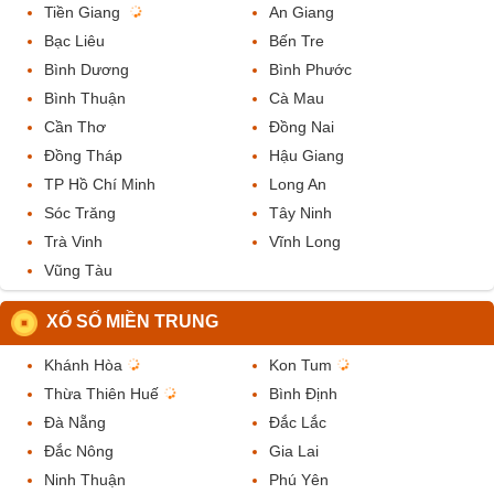
Tiền Giang
An Giang
Bạc Liêu
Bến Tre
Bình Dương
Bình Phước
Bình Thuận
Cà Mau
Cần Thơ
Đồng Nai
Đồng Tháp
Hậu Giang
TP Hồ Chí Minh
Long An
Sóc Trăng
Tây Ninh
Trà Vinh
Vĩnh Long
Vũng Tàu
XỔ SỐ MIỀN TRUNG
Khánh Hòa
Kon Tum
Thừa Thiên Huế
Bình Định
Đà Nẵng
Đắc Lắc
Đắc Nông
Gia Lai
Ninh Thuận
Phú Yên