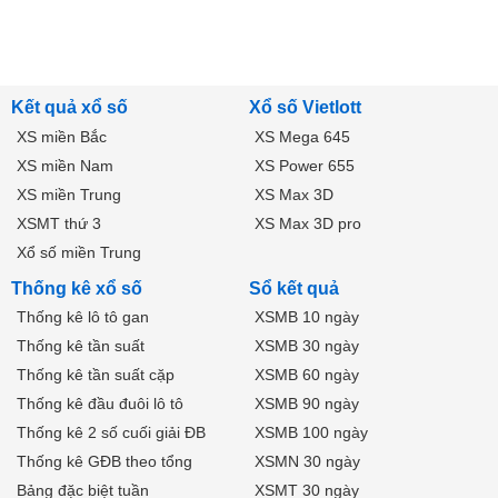
Kết quả xổ số
Xổ số Vietlott
XS miền Bắc
XS Mega 645
XS miền Nam
XS Power 655
XS miền Trung
XS Max 3D
XSMT thứ 3
XS Max 3D pro
Xổ số miền Trung
Thống kê xổ số
Sổ kết quả
Thống kê lô tô gan
XSMB 10 ngày
Thống kê tần suất
XSMB 30 ngày
Thống kê tần suất cặp
XSMB 60 ngày
Thống kê đầu đuôi lô tô
XSMB 90 ngày
Thống kê 2 số cuối giải ĐB
XSMB 100 ngày
Thống kê GĐB theo tổng
XSMN 30 ngày
Bảng đặc biệt tuần
XSMT 30 ngày