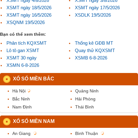
XSMT ngày 4/8/2026
XSMT ngày 3/8/2026
XSMT ngày 18/5/2026
XSMT ngày 17/5/2026
XSMT ngày 16/5/2026
XSDLK 19/5/2026
XSQNM 19/5/2026
Bạn có thể xem thêm:
Phân tích KQXSMT
Thống kê GĐB MT
Lô tô gan XSMT
Quay thử KQXSMT
XSMT 30 ngày
XSMB 6-8-2026
XSMN 6-8-2026
XỔ SỐ MIỀN BẮC
Hà Nội
Quảng Ninh
Bắc Ninh
Hải Phòng
Nam Định
Thái Bình
XỔ SỐ MIỀN NAM
An Giang
Bình Thuận