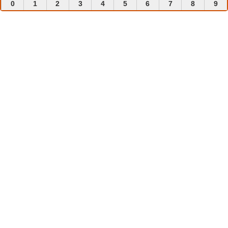
0
1
2
3
4
5
6
7
8
9