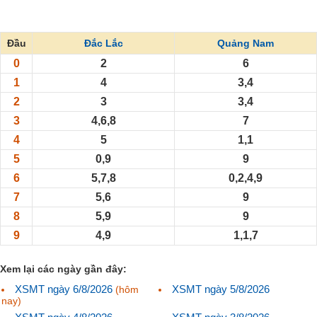
Đầu
Đắc Lắc
Quảng Nam
0
2
6
1
4
3,4
2
3
3,4
3
4,6,8
7
4
5
1,1
5
0,9
9
6
5,7,8
0,2,4,9
7
5,6
9
8
5,9
9
9
4,9
1,1,7
Xem lại các ngày gần đây:
XSMT ngày 6/8/2026
XSMT ngày 5/8/2026
(hôm
nay)