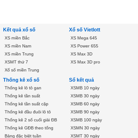
Kết quả xổ số
Xổ số Vietlott
XS miền Bắc
XS Mega 645
XS miền Nam
XS Power 655
XS miền Trung
XS Max 3D
XSMT thứ 7
XS Max 3D pro
Xổ số miền Trung
Thống kê xổ số
Sổ kết quả
Thống kê lô tô gan
XSMB 10 ngày
Thống kê tần suất
XSMB 30 ngày
Thống kê tần suất cặp
XSMB 60 ngày
Thống kê đầu đuôi lô tô
XSMB 90 ngày
Thống kê 2 số cuối giải ĐB
XSMB 100 ngày
Thống kê GĐB theo tổng
XSMN 30 ngày
Bảng đặc biệt tuần
XSMT 30 ngày