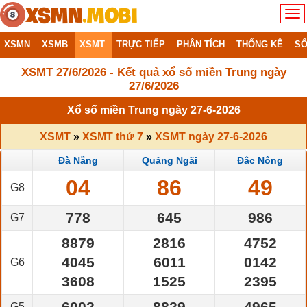
XSMN
XSMB
XSMT
TRỰC TIẾP
PHÂN TÍCH
THỐNG KÊ
SỔ
XSMT 27/6/2026 - Kết quả xổ số miền Trung ngày
27/6/2026
Xổ số miền Trung ngày 27-6-2026
XSMT
»
XSMT thứ 7
»
XSMT ngày 27-6-2026
Đà Nẵng
Quảng Ngãi
Đắc Nông
04
86
49
G8
778
645
986
G7
8879
2816
4752
4045
6011
0142
G6
3608
1525
2395
6002
8829
4965
G5