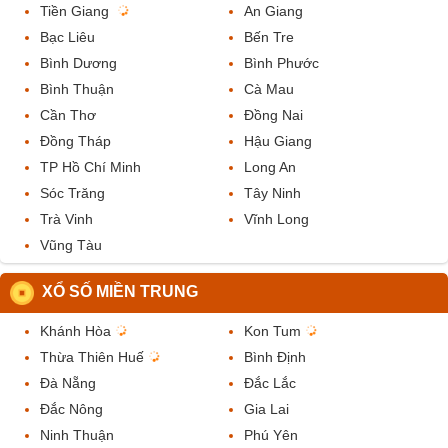
Tiền Giang
An Giang
Bạc Liêu
Bến Tre
Bình Dương
Bình Phước
Bình Thuận
Cà Mau
Cần Thơ
Đồng Nai
Đồng Tháp
Hậu Giang
TP Hồ Chí Minh
Long An
Sóc Trăng
Tây Ninh
Trà Vinh
Vĩnh Long
Vũng Tàu
XỔ SỐ MIỀN TRUNG
Khánh Hòa
Kon Tum
Thừa Thiên Huế
Bình Định
Đà Nẵng
Đắc Lắc
Đắc Nông
Gia Lai
Ninh Thuận
Phú Yên