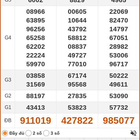
08966
00605
22069
63895
10644
82470
96256
43792
14797
65258
58812
67051
G4
62202
08837
28982
22224
49727
53006
59970
77010
96717
03858
67174
50222
G3
31569
95568
49611
88197
27835
53090
G2
43413
53823
57732
G1
911019
427822
985077
ĐB