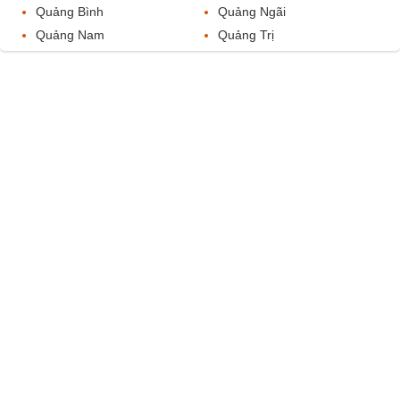
Quảng Bình
Quảng Ngãi
Quảng Nam
Quảng Trị