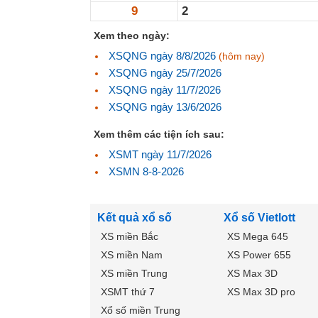
9
2
Xem theo ngày:
XSQNG ngày 8/8/2026
(hôm nay)
XSQNG ngày 25/7/2026
XSQNG ngày 11/7/2026
XSQNG ngày 13/6/2026
Xem thêm các tiện ích sau:
XSMT ngày 11/7/2026
XSMN 8-8-2026
Kết quả xổ số
Xổ số Vietlott
XS miền Bắc
XS Mega 645
XS miền Nam
XS Power 655
XS miền Trung
XS Max 3D
XSMT thứ 7
XS Max 3D pro
Xổ số miền Trung