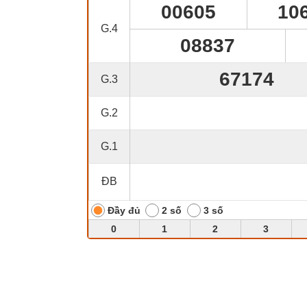
00605
10
G.4
08837
67174
G.3
G.2
G.1
ĐB
0
1
2
3