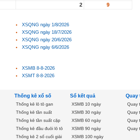
2
9
XSQNG ngày 1/8/2026
XSQNG ngày 18/7/2026
XSQNG ngày 20/6/2026
XSQNG ngày 6/6/2026
XSMB 8-8-2026
XSMT 8-8-2026
Thống kê xổ số
Sổ kết quả
Quay 
Thống kê lô tô gan
XSMB 10 ngày
Quay 
Thống kê tần suất
XSMB 30 ngày
Quay 
Thống kê tần suất cặp
XSMB 60 ngày
Quay 
Thống kê đầu đuôi lô tô
XSMB 90 ngày
Quay t
Thống kê 2 số cuối giải
XSMB 100 ngày