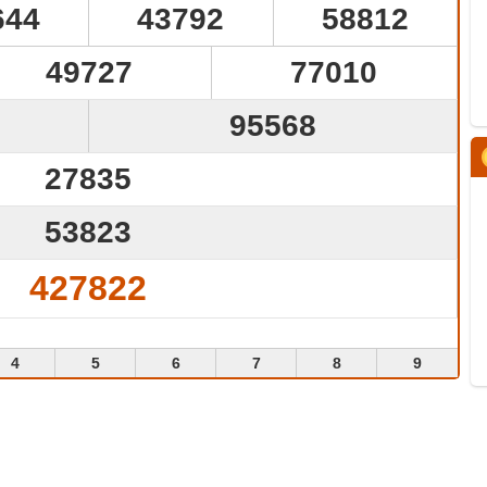
644
43792
58812
49727
77010
95568
27835
53823
427822
4
5
6
7
8
9