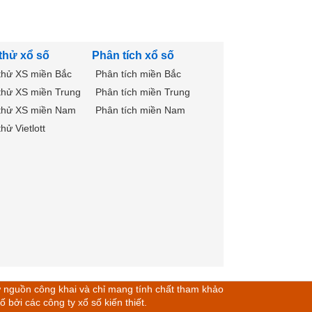
thử xổ số
Phân tích xổ số
thử XS miền Bắc
Phân tích miền Bắc
thử XS miền Trung
Phân tích miền Trung
thử XS miền Nam
Phân tích miền Nam
hử Vietlott
ừ nguồn công khai và chỉ mang tính chất tham khảo
bởi các công ty xổ số kiến thiết.