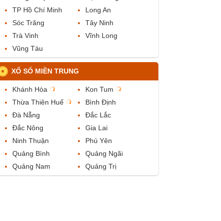
TP Hồ Chí Minh
Long An
Sóc Trăng
Tây Ninh
Trà Vinh
Vĩnh Long
Vũng Tàu
XỔ SỐ MIỀN TRUNG
Khánh Hòa
Kon Tum
Thừa Thiên Huế
Bình Định
Đà Nẵng
Đắc Lắc
Đắc Nông
Gia Lai
Ninh Thuận
Phú Yên
Quảng Bình
Quảng Ngãi
Quảng Nam
Quảng Trị