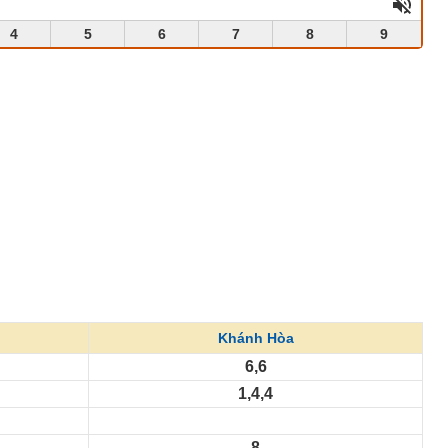
4
5
6
7
8
9
Khánh Hòa
6,6
1,4,4
8