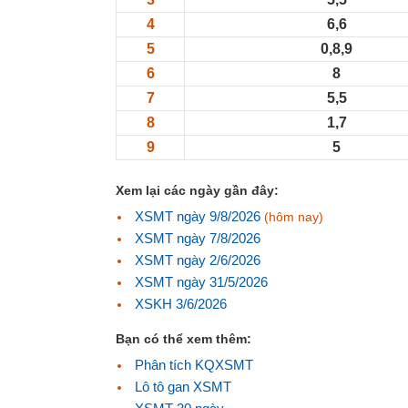
4
6,6
5
0,8,9
6
8
7
5,5
8
1,7
9
5
Xem lại các ngày gần đây:
XSMT ngày 9/8/2026
(hôm nay)
XSMT ngày 7/8/2026
XSMT ngày 2/6/2026
XSMT ngày 31/5/2026
XSKH 3/6/2026
Bạn có thể xem thêm:
Phân tích KQXSMT
Lô tô gan XSMT