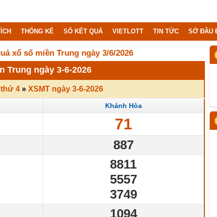
ÍCH
THỐNG KÊ
SỔ KẾT QUẢ
VIETLOTT
TIN TỨC
SỚ ĐẦU 
quả xổ số miền Trung ngày 3/6/2026
n Trung ngày 3-6-2026
thứ 4
»
XSMT ngày 3-6-2026
Khánh Hòa
71
887
8811
5557
3749
1094