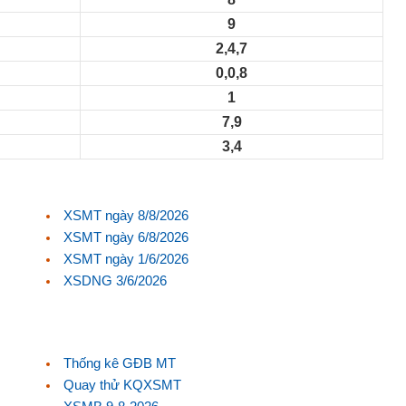
9
2,4,7
0,0,8
1
7,9
3,4
XSMT ngày 8/8/2026
XSMT ngày 6/8/2026
XSMT ngày 1/6/2026
XSDNG 3/6/2026
Thống kê GĐB MT
Quay thử KQXSMT