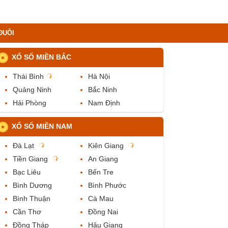
ĐUÔI
XỔ SỐ MIỀN BẮC
Thái Bình
Hà Nội
Quảng Ninh
Bắc Ninh
Hải Phòng
Nam Định
XỔ SỐ MIỀN NAM
Đà Lạt
Kiên Giang
Tiền Giang
An Giang
Bạc Liêu
Bến Tre
Bình Dương
Bình Phước
Bình Thuận
Cà Mau
Cần Thơ
Đồng Nai
Đồng Tháp
Hậu Giang