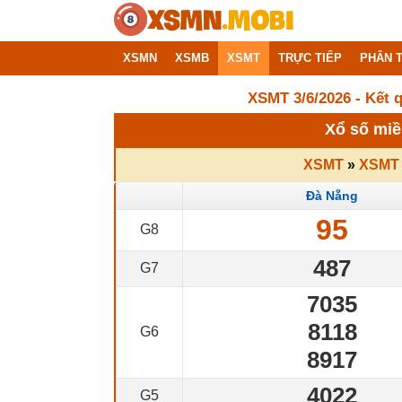
XSMN
XSMB
XSMT
TRỰC TIẾP
PHÂN T
XSMT 3/6/2026 - Kết 
Xổ số miề
XSMT
»
XSMT 
Đà Nẵng
95
G8
487
G7
7035
8118
G6
8917
4022
G5