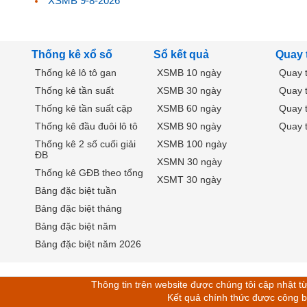
XSMB 9-8-2026
Thống kê xổ số
Sổ kết quả
Quay 
Thống kê lô tô gan
XSMB 10 ngày
Quay 
Thống kê tần suất
XSMB 30 ngày
Quay 
Thống kê tần suất cặp
XSMB 60 ngày
Quay 
Thống kê đầu đuôi lô tô
XSMB 90 ngày
Quay t
Thống kê 2 số cuối giải
XSMB 100 ngày
ĐB
XSMN 30 ngày
Thống kê GĐB theo tổng
XSMT 30 ngày
Bảng đặc biệt tuần
Bảng đặc biệt tháng
Bảng đặc biệt năm
Bảng đặc biệt năm 2026
Thông tin trên website được chúng tôi cập nhật t
Kết quả chính thức được công bố 