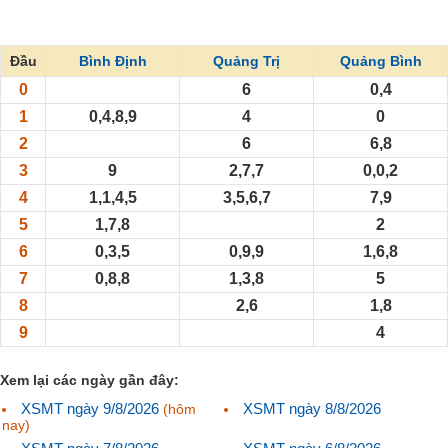
Đầu
Bình Định
Quảng Trị
Quảng Bình
0
6
0,4
1
0,4,8,9
4
0
2
6
6,8
3
9
2,7,7
0,0,2
4
1,1,4,5
3,5,6,7
7,9
5
1,7,8
2
6
0,3,5
0,9,9
1,6,8
7
0,8,8
1,3,8
5
8
2,6
1,8
9
4
Xem lại các ngày gần đây:
XSMT ngày 9/8/2026
XSMT ngày 8/8/2026
(hôm
nay)