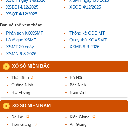
XSMT ngày 7/8/2026
XSMT ngày 6/8/2026
XSBDI 4/12/2025
XSQB 4/12/2025
XSQT 4/12/2025
Bạn có thể xem thêm:
Phân tích KQXSMT
Thống kê GĐB MT
Lô tô gan XSMT
Quay thử KQXSMT
XSMT 30 ngày
XSMB 9-8-2026
XSMN 9-8-2026
XỔ SỐ MIỀN BẮC
Thái Bình
Hà Nội
Quảng Ninh
Bắc Ninh
Hải Phòng
Nam Định
XỔ SỐ MIỀN NAM
Đà Lạt
Kiên Giang
Tiền Giang
An Giang