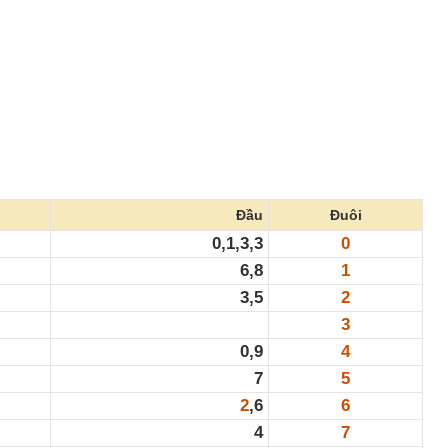
Đầu
Đuôi
0,1,3,3
0
6,8
1
3,5
2
3
0,9
4
7
5
2
,6
6
4
7