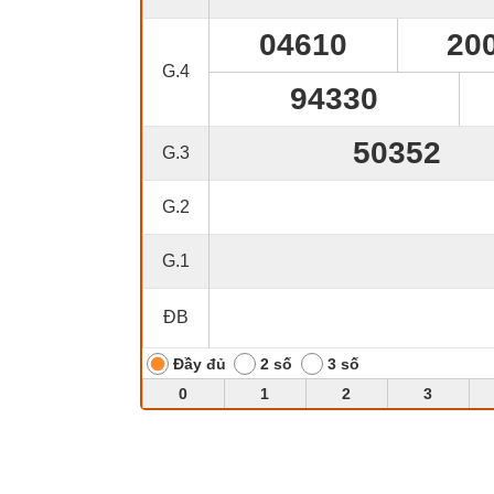
04610
20
G.4
94330
50352
G.3
G.2
G.1
ĐB
0
1
2
3