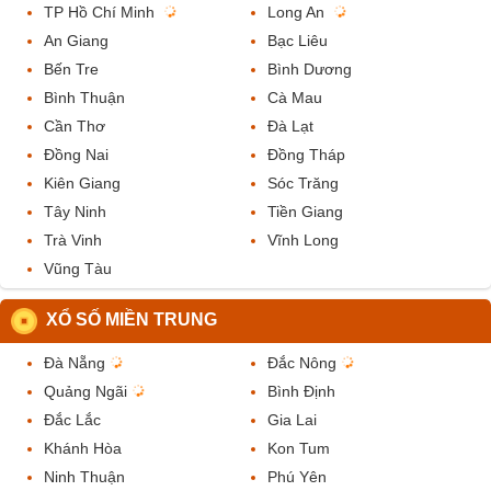
TP Hồ Chí Minh
Long An
An Giang
Bạc Liêu
Bến Tre
Bình Dương
Bình Thuận
Cà Mau
Cần Thơ
Đà Lạt
Đồng Nai
Đồng Tháp
Kiên Giang
Sóc Trăng
Tây Ninh
Tiền Giang
Trà Vinh
Vĩnh Long
Vũng Tàu
XỔ SỐ MIỀN TRUNG
Đà Nẵng
Đắc Nông
Quảng Ngãi
Bình Định
Đắc Lắc
Gia Lai
Khánh Hòa
Kon Tum
Ninh Thuận
Phú Yên