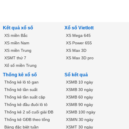
Kết quả xổ số
Xổ số Vietlott
XS miền Bắc
XS Mega 645
XS miền Nam
XS Power 655
XS miền Trung
XS Max 3D
XSMT thứ 7
XS Max 3D pro
Xổ số miền Trung
Thống kê xổ số
Sổ kết quả
Thống kê lô tô gan
XSMB 10 ngày
Thống kê tần suất
XSMB 30 ngày
Thống kê tần suất cặp
XSMB 60 ngày
Thống kê đầu đuôi lô tô
XSMB 90 ngày
Thống kê 2 số cuối giải ĐB
XSMB 100 ngày
Thống kê GĐB theo tổng
XSMN 30 ngày
Bảng đặc biệt tuần
XSMT 30 ngày