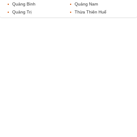
Quảng Bình
Quảng Nam
Quảng Trị
Thừa Thiên Huế