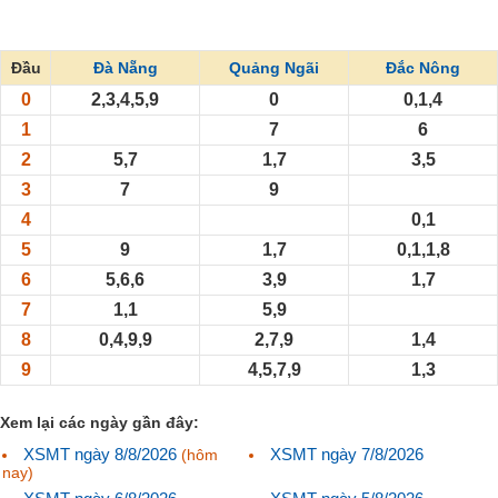
Đầu
Đà Nẵng
Quảng Ngãi
Đắc Nông
0
2,3,4,5,9
0
0,1,4
1
7
6
2
5,7
1,7
3,5
3
7
9
4
0,1
5
9
1,7
0,1,1,8
6
5,6,6
3,9
1,7
7
1,1
5,9
8
0,4,9,9
2,7,9
1,4
9
4,5,7,9
1,3
Xem lại các ngày gần đây:
XSMT ngày 8/8/2026
XSMT ngày 7/8/2026
(hôm
nay)