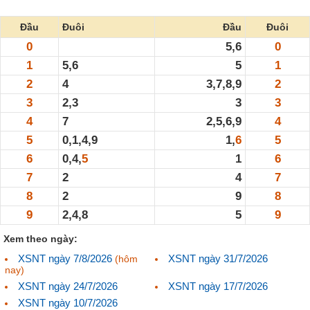
Đầu
Đuôi
Đầu
Đuôi
0
5,6
0
1
5,6
5
1
2
4
3,7,8,9
2
3
2,3
3
3
4
7
2,5,6,9
4
5
0,1,4,9
1,
6
5
6
0,4,
5
1
6
7
2
4
7
8
2
9
8
9
2,4,8
5
9
Xem theo ngày:
XSNT ngày 7/8/2026
XSNT ngày 31/7/2026
(hôm
nay)
XSNT ngày 24/7/2026
XSNT ngày 17/7/2026
XSNT ngày 10/7/2026