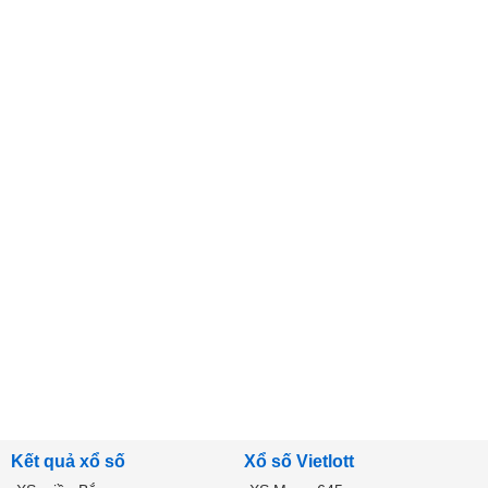
Kết quả xổ số
Xổ số Vietlott