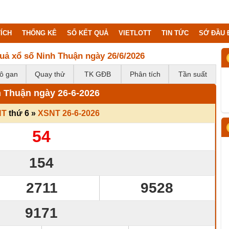
ÍCH
THỐNG KÊ
SỔ KẾT QUẢ
VIETLOTT
TIN TỨC
SỚ ĐẦU 
quả xổ số Ninh Thuận ngày 26/6/2026
tô gan
Quay thử
TK GĐB
Phân tích
Tần suất
h Thuận ngày 26-6-2026
NT
thứ 6 »
XSNT 26-6-2026
54
154
2711
9528
9171