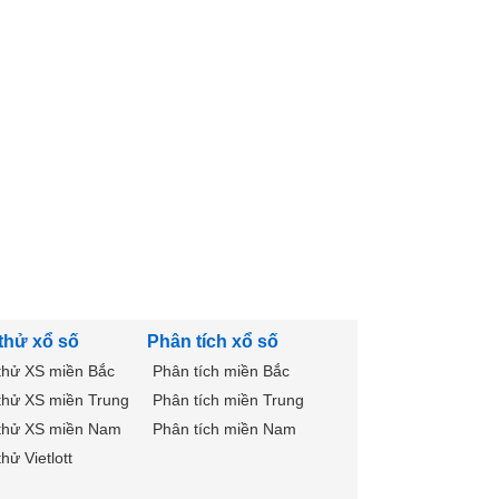
thử xổ số
Phân tích xổ số
thử XS miền Bắc
Phân tích miền Bắc
thử XS miền Trung
Phân tích miền Trung
thử XS miền Nam
Phân tích miền Nam
hử Vietlott