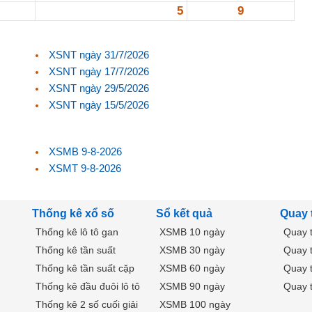
5
9
XSNT ngày 31/7/2026
XSNT ngày 17/7/2026
XSNT ngày 29/5/2026
XSNT ngày 15/5/2026
XSMB 9-8-2026
XSMT 9-8-2026
Thống kê xổ số
Sổ kết quả
Quay 
Thống kê lô tô gan
XSMB 10 ngày
Quay 
Thống kê tần suất
XSMB 30 ngày
Quay 
Thống kê tần suất cặp
XSMB 60 ngày
Quay 
Thống kê đầu đuôi lô tô
XSMB 90 ngày
Quay t
Thống kê 2 số cuối giải
XSMB 100 ngày