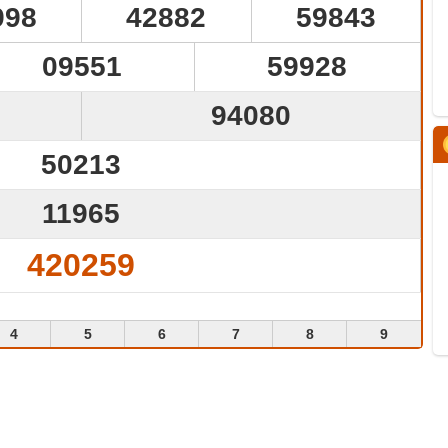
998
42882
59843
09551
59928
94080
50213
11965
420259
4
5
6
7
8
9