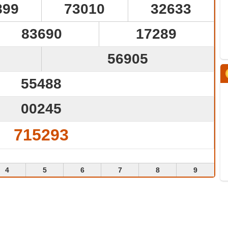
899
73010
32633
83690
17289
56905
55488
00245
715293
4
5
6
7
8
9