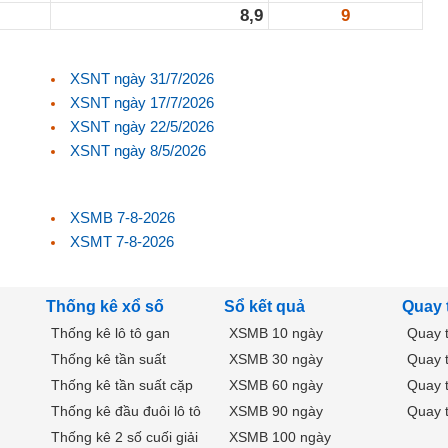
8,9
9
XSNT ngày 31/7/2026
XSNT ngày 17/7/2026
XSNT ngày 22/5/2026
XSNT ngày 8/5/2026
XSMB 7-8-2026
XSMT 7-8-2026
Thống kê xổ số
Sổ kết quả
Quay 
Thống kê lô tô gan
XSMB 10 ngày
Quay 
Thống kê tần suất
XSMB 30 ngày
Quay 
Thống kê tần suất cặp
XSMB 60 ngày
Quay 
Thống kê đầu đuôi lô tô
XSMB 90 ngày
Quay t
Thống kê 2 số cuối giải
XSMB 100 ngày