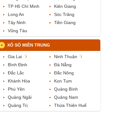
TP Hồ Chí Minh
Kiên Giang
Long An
Sóc Trăng
Tây Ninh
Tiền Giang
Vũng Tàu
XỔ SỐ MIỀN TRUNG
Gia Lai
Ninh Thuận
Bình Định
Đà Nẵng
Đắc Lắc
Đắc Nông
Khánh Hòa
Kon Tum
Phú Yên
Quảng Bình
Quảng Ngãi
Quảng Nam
Quảng Trị
Thừa Thiên Huế