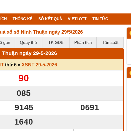
ÍCH
THỐNG KÊ
SỔ KẾT QUẢ
VIETLOTT
TIN TỨC
quả xổ số Ninh Thuận ngày 29/5/2026
tô gan
Quay thử
TK GĐB
Phân tích
Tần suất
h Thuận ngày 29-5-2026
NT
thứ 6 »
XSNT 29-5-2026
90
085
9145
0591
1640