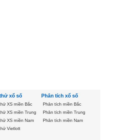
thử xổ số
Phân tích xổ số
thử XS miền Bắc
Phân tích miền Bắc
thử XS miền Trung
Phân tích miền Trung
thử XS miền Nam
Phân tích miền Nam
hử Vietlott