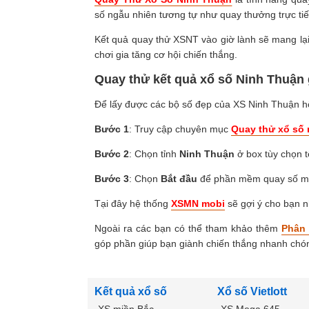
số ngẫu nhiên tương tự như quay thưởng trực tiế
Kết quả quay thử XSNT vào giờ lành sẽ mang lạ
chơi gia tăng cơ hội chiến thắng.
Quay thử kết quả xổ số Ninh Thuận
Để lấy được các bộ số đẹp của XS Ninh Thuận hô
Bước 1
: Truy cập chuyên mục
Quay thử xổ số 
Bước 2
: Chọn tỉnh
Ninh Thuận
ở box tùy chọn t
Bước 3
: Chọn
Bắt đầu
để phần mềm quay số ma
Tại đây hệ thống
XSMN mobi
sẽ gợi ý cho bạn 
Ngoài ra các bạn có thể tham khảo thêm
Phân 
góp phần giúp bạn giành chiến thắng nhanh chó
Kết quả xổ số
Xổ số Vietlott