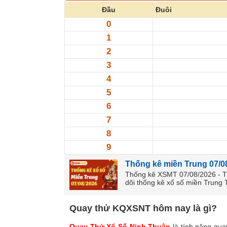
Đầu
Đuôi
0
1
2
3
4
5
6
7
8
9
Thống kê miền Trung 07/08
Thống kê XSMT 07/08/2026 - Th
dõi thống kê xổ số miền Trung 
Quay thử KQXSNT hôm nay là gì?
Quay Thử Xổ Số Ninh Thuận
là tính năng qu