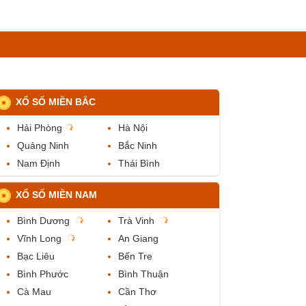
XỔ SỐ MIỀN BẮC
Hải Phòng
Hà Nội
Quảng Ninh
Bắc Ninh
Nam Định
Thái Bình
XỔ SỐ MIỀN NAM
Bình Dương
Trà Vinh
Vĩnh Long
An Giang
Bạc Liêu
Bến Tre
Bình Phước
Bình Thuận
Cà Mau
Cần Thơ