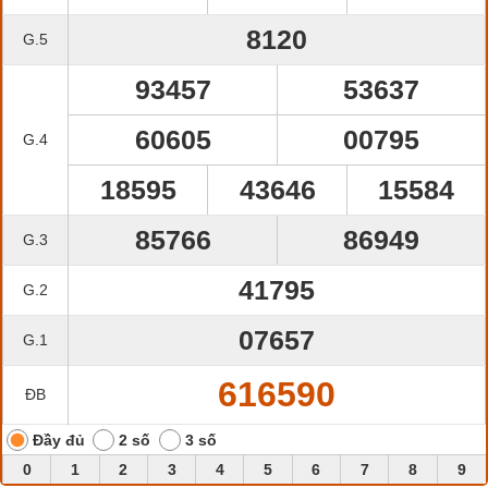
8120
G.5
93457
53637
60605
00795
G.4
18595
43646
15584
85766
86949
G.3
41795
G.2
07657
G.1
616590
ĐB
0
1
2
3
4
5
6
7
8
9