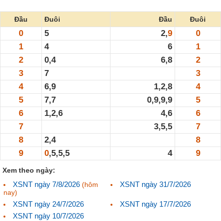
Đầu
Đuôi
Đầu
Đuôi
0
5
2,
9
0
1
4
6
1
2
0,4
6,8
2
3
7
3
4
6,9
1,2,8
4
5
7,7
0,9,9,9
5
6
1,2,6
4,6
6
7
3,5,5
7
8
2,4
8
9
0
,5,5,5
4
9
Xem theo ngày:
XSNT ngày 7/8/2026
XSNT ngày 31/7/2026
(hôm
nay)
XSNT ngày 24/7/2026
XSNT ngày 17/7/2026
XSNT ngày 10/7/2026