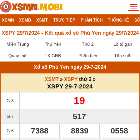
XSMN
XSMB
XSMT
TRỰC TIẾP
PHÂN TÍCH
THỐNG KÊ
SỔ
XSPY 29/7/2024 - Kết quả xổ số Phú Yên ngày 29/7/2024
Miền Trung
Phú Yên
Thứ 2
Lô tô gan
Quay thử
TK GĐB
Phân tích
Tần suất
Xổ số Phú Yên ngày 29-7-2024
XSMT
»
XSPY
thứ 2 »
XSPY 29-7-2024
19
G.8
517
G.7
7388
8839
0558
G.6