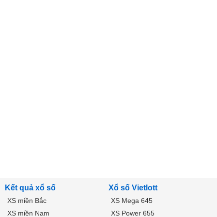
Kết quả xổ số
Xổ số Vietlott
XS miền Bắc
XS Mega 645
XS miền Nam
XS Power 655