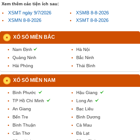
Xem thêm các tiện ích sau:
XSMT ngày 9/7/2026
XSMB 8-8-2026
XSMN 8-8-2026
XSMT 8-8-2026
XỔ SỐ MIỀN BẮC
Nam Định
Hà Nội
Quảng Ninh
Bắc Ninh
Hải Phòng
Thái Bình
XỔ SỐ MIỀN NAM
Bình Phước
Hậu Giang
TP Hồ Chí Minh
Long An
An Giang
Bạc Liêu
Bến Tre
Bình Dương
Bình Thuận
Cà Mau
Cần Thơ
Đà Lạt