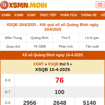
XSMN
XSMB
XSMT
TRỰC TIẾP
PHÂN TÍCH
THỐNG KÊ
SỔ
XSQB 10/4/2025 - Kết quả xổ số Quảng Bình ngày
10/4/2025
Miền Trung
Quảng Bình
Thứ 5
Lô tô gan
Quay thử
TK GĐB
Phân tích
Tần suất
Xổ số Quảng Bình ngày 10-4-2025
XSMT
»
XSQB
thứ 5 »
XSQB 10-4-2025
76
G.8
100
G.7
2956
2648
5140
G.6