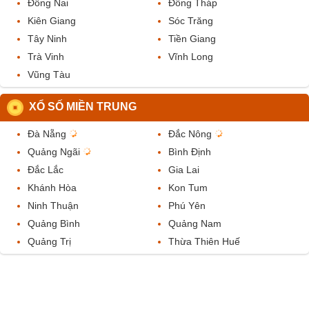
Đồng Nai
Đồng Tháp
Kiên Giang
Sóc Trăng
Tây Ninh
Tiền Giang
Trà Vinh
Vĩnh Long
Vũng Tàu
XỔ SỐ MIỀN TRUNG
Đà Nẵng
Đắc Nông
Quảng Ngãi
Bình Định
Đắc Lắc
Gia Lai
Khánh Hòa
Kon Tum
Ninh Thuận
Phú Yên
Quảng Bình
Quảng Nam
Quảng Trị
Thừa Thiên Huế