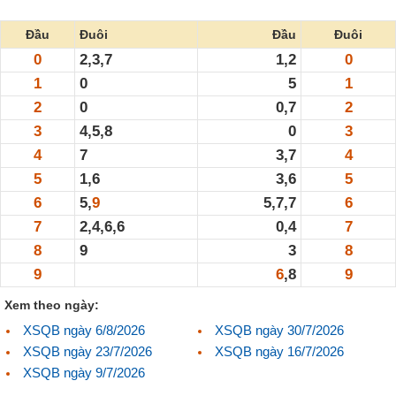
Đầu
Đuôi
Đầu
Đuôi
0
2,3,7
1,2
0
1
0
5
1
2
0
0,7
2
3
4,5,8
0
3
4
7
3,7
4
5
1,6
3,6
5
6
5,
9
5,7,7
6
7
2,4,6,6
0,4
7
8
9
3
8
9
6
,8
9
Xem theo ngày:
XSQB ngày 6/8/2026
XSQB ngày 30/7/2026
XSQB ngày 23/7/2026
XSQB ngày 16/7/2026
XSQB ngày 9/7/2026