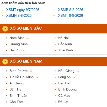
Xem thêm các tiện ích sau:
XSMT ngày 9/7/2026
XSMB 8-8-2026
XSMN 8-8-2026
XSMT 8-8-2026
XỔ SỐ MIỀN BẮC
Nam Định
Hà Nội
Quảng Ninh
Bắc Ninh
Hải Phòng
Thái Bình
XỔ SỐ MIỀN NAM
Bình Phước
Hậu Giang
TP Hồ Chí Minh
Long An
An Giang
Bạc Liêu
Bến Tre
Bình Dương
Bình Thuận
Cà Mau
Cần Thơ
Đà Lạt