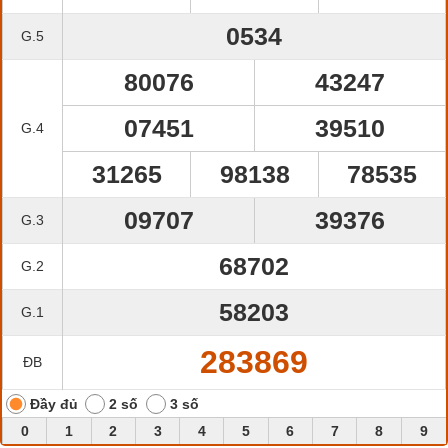
0534
G.5
80076
43247
07451
39510
G.4
31265
98138
78535
09707
39376
G.3
68702
G.2
58203
G.1
283869
ĐB
0
1
2
3
4
5
6
7
8
9