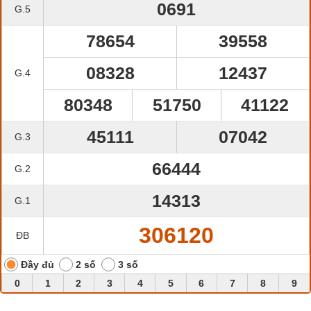
0691
G.5
78654
39558
08328
12437
G.4
80348
51750
41122
45111
07042
G.3
66444
G.2
14313
G.1
306120
ĐB
0
1
2
3
4
5
6
7
8
9