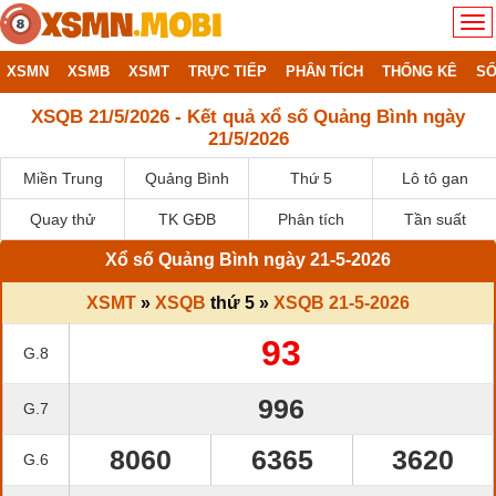
XSMN
XSMB
XSMT
TRỰC TIẾP
PHÂN TÍCH
THỐNG KÊ
SỔ
XSQB 21/5/2026 - Kết quả xổ số Quảng Bình ngày
21/5/2026
Miền Trung
Quảng Bình
Thứ 5
Lô tô gan
Quay thử
TK GĐB
Phân tích
Tần suất
Xổ số Quảng Bình ngày 21-5-2026
XSMT
»
XSQB
thứ 5 »
XSQB 21-5-2026
93
G.8
996
G.7
8060
6365
3620
G.6