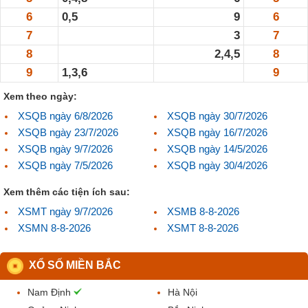
6
0,5
9
6
7
3
7
8
2,4,5
8
9
1,3,6
9
Xem theo ngày:
XSQB ngày 6/8/2026
XSQB ngày 30/7/2026
XSQB ngày 23/7/2026
XSQB ngày 16/7/2026
XSQB ngày 9/7/2026
XSQB ngày 14/5/2026
XSQB ngày 7/5/2026
XSQB ngày 30/4/2026
Xem thêm các tiện ích sau:
XSMT ngày 9/7/2026
XSMB 8-8-2026
XSMN 8-8-2026
XSMT 8-8-2026
XỔ SỐ MIỀN BẮC
Nam Định
Hà Nội