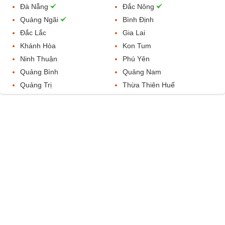
Đà Nẵng
Đắc Nông
Quảng Ngãi
Bình Định
Đắc Lắc
Gia Lai
Khánh Hòa
Kon Tum
Ninh Thuận
Phú Yên
Quảng Bình
Quảng Nam
Quảng Trị
Thừa Thiên Huế