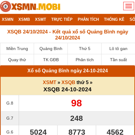
XSMN
XSMB
XSMT
TRỰC TIẾP
PHÂN TÍCH
THỐNG KÊ
SỔ
XSQB 24/10/2024 - Kết quả xổ số Quảng Bình ngày
24/10/2024
Miền Trung
Quảng Bình
Thứ 5
Lô tô gan
Quay thử
TK GĐB
Phân tích
Tần suất
Xổ số Quảng Bình ngày 24-10-2024
XSMT
»
XSQB
thứ 5 »
XSQB 24-10-2024
98
G.8
248
G.7
5024
8773
4562
G.6