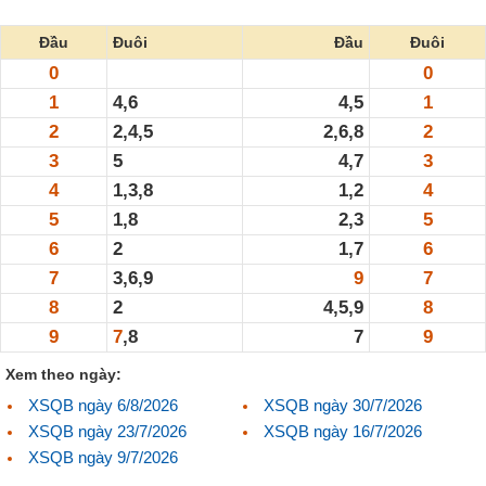
Đầu
Đuôi
Đầu
Đuôi
0
0
1
4,6
4,5
1
2
2,4,5
2,6,8
2
3
5
4,7
3
4
1,3,8
1,2
4
5
1,8
2,3
5
6
2
1,7
6
7
3,6,9
9
7
8
2
4,5,9
8
9
7
,8
7
9
Xem theo ngày:
XSQB ngày 6/8/2026
XSQB ngày 30/7/2026
XSQB ngày 23/7/2026
XSQB ngày 16/7/2026
XSQB ngày 9/7/2026