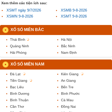
Xem thêm các tiện ích sau:
XSMT ngày 9/7/2026
XSMB 9-8-2026
XSMN 9-8-2026
XSMT 9-8-2026
XỔ SỐ MIỀN BẮC
Thái Bình
Hà Nội
Quảng Ninh
Bắc Ninh
Hải Phòng
Nam Định
XỔ SỐ MIỀN NAM
Đà Lạt
Kiên Giang
Tiền Giang
An Giang
Bạc Liêu
Bến Tre
Bình Dương
Bình Phước
Bình Thuận
Cà Mau
Cần Thơ
Đồng Nai