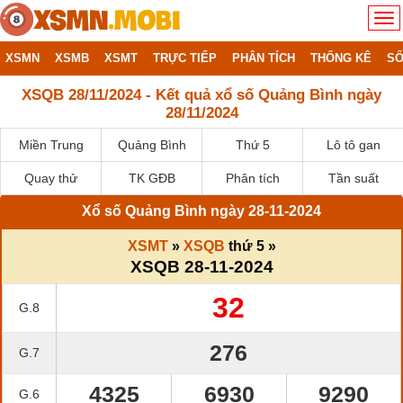
XSMN
XSMB
XSMT
TRỰC TIẾP
PHÂN TÍCH
THỐNG KÊ
SỔ
XSQB 28/11/2024 - Kết quả xổ số Quảng Bình ngày
28/11/2024
Miền Trung
Quảng Bình
Thứ 5
Lô tô gan
Quay thử
TK GĐB
Phân tích
Tần suất
Xổ số Quảng Bình ngày 28-11-2024
XSMT
»
XSQB
thứ 5 »
XSQB 28-11-2024
32
G.8
276
G.7
4325
6930
9290
G.6