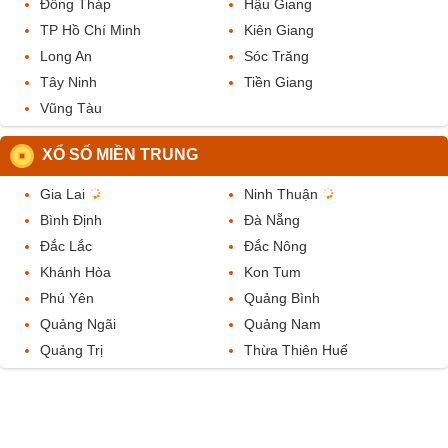
Đồng Tháp
Hậu Giang
TP Hồ Chí Minh
Kiên Giang
Long An
Sóc Trăng
Tây Ninh
Tiền Giang
Vũng Tàu
XỔ SỐ MIỀN TRUNG
Gia Lai
Ninh Thuận
Bình Định
Đà Nẵng
Đắc Lắc
Đắc Nông
Khánh Hòa
Kon Tum
Phú Yên
Quảng Bình
Quảng Ngãi
Quảng Nam
Quảng Trị
Thừa Thiên Huế