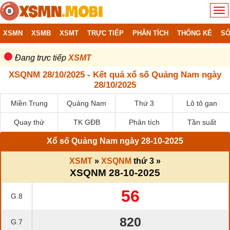
XSMN
XSMB
XSMT
TRỰC TIẾP
PHÂN TÍCH
THỐNG KÊ
SỔ
Đang trực tiếp
XSMT
XSQNM 28/10/2025 - Kết quả xổ số Quảng Nam ngày
28/10/2025
Miền Trung
Quảng Nam
Thứ 3
Lô tô gan
Quay thử
TK GĐB
Phân tích
Tần suất
Xổ số Quảng Nam ngày 28-10-2025
XSMT
»
XSQNM
thứ 3 »
XSQNM 28-10-2025
56
G.8
820
G.7