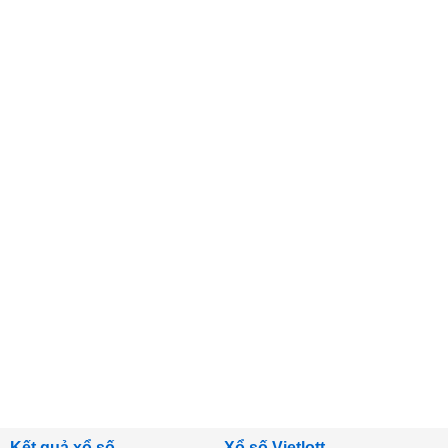
Kết quả xổ số
Xổ số Vietlott