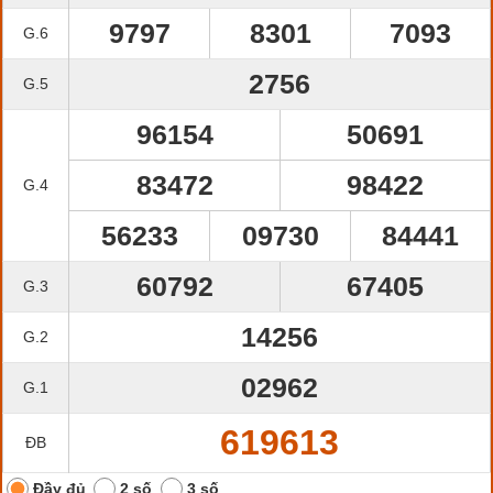
9797
8301
7093
G.6
2756
G.5
96154
50691
83472
98422
G.4
56233
09730
84441
60792
67405
G.3
14256
G.2
02962
G.1
619613
ĐB