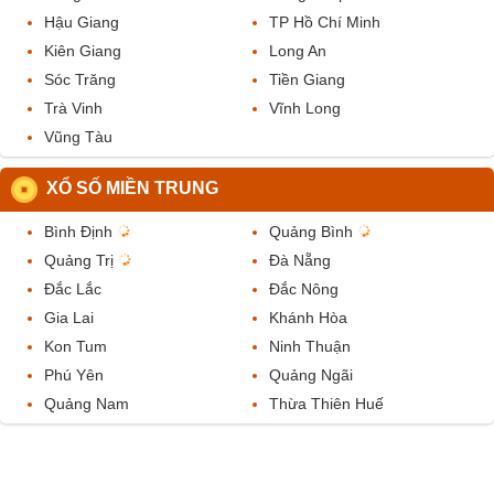
Hậu Giang
TP Hồ Chí Minh
Kiên Giang
Long An
Sóc Trăng
Tiền Giang
Trà Vinh
Vĩnh Long
Vũng Tàu
XỔ SỐ MIỀN TRUNG
Bình Định
Quảng Bình
Quảng Trị
Đà Nẵng
Đắc Lắc
Đắc Nông
Gia Lai
Khánh Hòa
Kon Tum
Ninh Thuận
Phú Yên
Quảng Ngãi
Quảng Nam
Thừa Thiên Huế