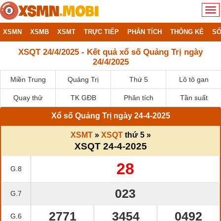
XSMN
XSMB
XSMT
TRỰC TIẾP
PHÂN TÍCH
THỐNG KÊ
SỔ
XSQT 24/4/2025 - Kết quả xổ số Quảng Trị ngày
24/4/2025
Miền Trung
Quảng Trị
Thứ 5
Lô tô gan
Quay thử
TK GĐB
Phân tích
Tần suất
Xổ số Quảng Trị ngày 24-4-2025
XSMT
»
XSQT
thứ 5 »
XSQT 24-4-2025
28
G.8
023
G.7
2771
3454
0492
G.6