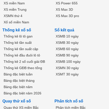
XS miền Nam
XS Power 655
XS miền Trung
XS Max 3D
XSMN thứ 4
XS Max 3D pro
Xổ số miền Nam
Thống kê xổ số
Sổ kết quả
Thống kê lô tô gan
XSMB 10 ngày
Thống kê tần suất
XSMB 30 ngày
Thống kê tần suất cặp
XSMB 60 ngày
Thống kê đầu đuôi lô tô
XSMB 90 ngày
Thống kê 2 số cuối giải ĐB
XSMB 100 ngày
Thống kê GĐB theo tổng
XSMN 30 ngày
Bảng đặc biệt tuần
XSMT 30 ngày
Bảng đặc biệt tháng
Bảng đặc biệt năm
Bảng đặc biệt năm 2026
Quay thử xổ số
Phân tích xổ số
Quay thử XS miền Bắc
Phân tích miền Bắc