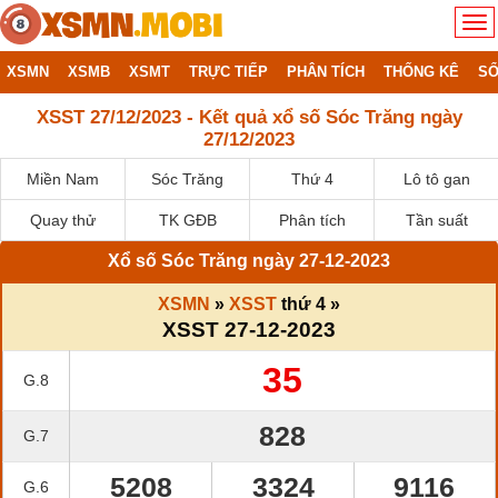
XSMN
XSMB
XSMT
TRỰC TIẾP
PHÂN TÍCH
THỐNG KÊ
SỔ
XSST 27/12/2023 - Kết quả xổ số Sóc Trăng ngày
27/12/2023
Miền Nam
Sóc Trăng
Thứ 4
Lô tô gan
Quay thử
TK GĐB
Phân tích
Tần suất
Xổ số Sóc Trăng ngày 27-12-2023
XSMN
»
XSST
thứ 4 »
XSST 27-12-2023
35
G.8
828
G.7
5208
3324
9116
G.6