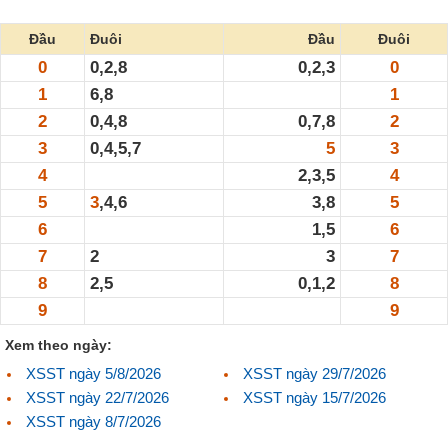
Đầu
Đuôi
Đầu
Đuôi
0
0,2,8
0,2,3
0
1
6,8
1
2
0,4,8
0,7,8
2
3
0,4,5,7
5
3
4
2,3,5
4
5
3
,4,6
3,8
5
6
1,5
6
7
2
3
7
8
2,5
0,1,2
8
9
9
Xem theo ngày:
XSST ngày 5/8/2026
XSST ngày 29/7/2026
XSST ngày 22/7/2026
XSST ngày 15/7/2026
XSST ngày 8/7/2026