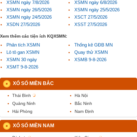
XSMN ngày 7/8/2026
XSMN ngày 6/8/2026
XSMN ngày 26/5/2026
XSMN ngày 25/5/2026
XSMN ngày 24/5/2026
XSCT 27/5/2026
XSDN 27/5/2026
XSST 27/5/2026
Xem thêm các tiện ích KQXSMN:
Phân tích XSMN
Thống kê GĐB MN
Lô tô gan XSMN
Quay thử XSMN
XSMN 30 ngày
XSMB 9-8-2026
XSMT 9-8-2026
XỔ SỐ MIỀN BẮC
Thái Bình
Hà Nội
Quảng Ninh
Bắc Ninh
Hải Phòng
Nam Định
XỔ SỐ MIỀN NAM