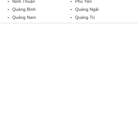
Ninh Thuận
Phú Yên
Quảng Bình
Quảng Ngãi
Quảng Nam
Quảng Trị