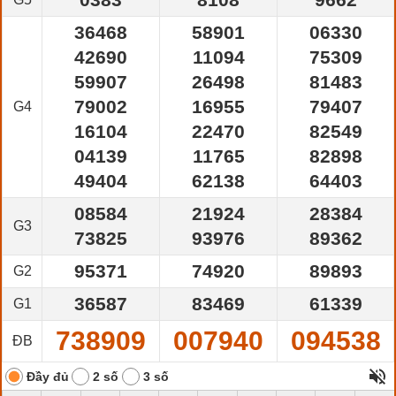
36468
58901
06330
42690
11094
75309
59907
26498
81483
79002
16955
79407
G4
16104
22470
82549
04139
11765
82898
49404
62138
64403
08584
21924
28384
G3
73825
93976
89362
95371
74920
89893
G2
36587
83469
61339
G1
738909
007940
094538
ĐB