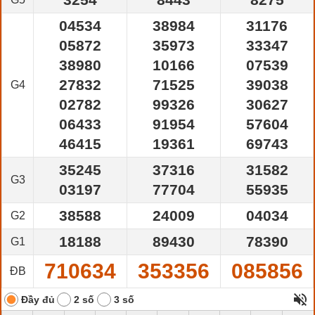
04534
38984
31176
05872
35973
33347
38980
10166
07539
27832
71525
39038
G4
02782
99326
30627
06433
91954
57604
46415
19361
69743
35245
37316
31582
G3
03197
77704
55935
38588
24009
04034
G2
18188
89430
78390
G1
710634
353356
085856
ĐB