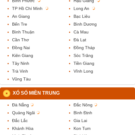
Bình Phước
Hậu Giang
TP Hồ Chí Minh
Long An
An Giang
Bạc Liêu
Bến Tre
Bình Dương
Bình Thuận
Cà Mau
Cần Thơ
Đà Lạt
Đồng Nai
Đồng Tháp
Kiên Giang
Sóc Trăng
Tây Ninh
Tiền Giang
Trà Vinh
Vĩnh Long
Vũng Tàu
XỔ SỐ MIỀN TRUNG
Đà Nẵng
Đắc Nông
Quảng Ngãi
Bình Định
Đắc Lắc
Gia Lai
Khánh Hòa
Kon Tum