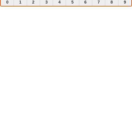
0
1
2
3
4
5
6
7
8
9