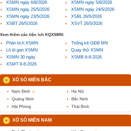
XSMN ngày 6/8/2026
XSMN ngày 5/8/2026
XSMN ngày 25/5/2026
XSMN ngày 24/5/2026
XSMN ngày 23/5/2026
XSBL 26/5/2026
XSBT 26/5/2026
XSVT 26/5/2026
Xem thêm các tiện ích KQXSMN:
Phân tích XSMN
Thống kê GĐB MN
Lô tô gan XSMN
Quay thử XSMN
XSMN 30 ngày
XSMB 8-8-2026
XSMT 8-8-2026
XỔ SỐ MIỀN BẮC
Nam Định
Hà Nội
Quảng Ninh
Bắc Ninh
Hải Phòng
Thái Bình
XỔ SỐ MIỀN NAM