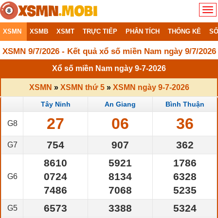
XSMN
XSMB
XSMT
TRỰC TIẾP
PHÂN TÍCH
THỐNG KÊ
SỔ
XSMN 9/7/2026 - Kết quả xổ số miền Nam ngày 9/7/2026
Xổ số miền Nam ngày 9-7-2026
XSMN
»
XSMN thứ 5
»
XSMN ngày 9-7-2026
Tây Ninh
An Giang
Bình Thuận
27
06
36
G8
754
907
362
G7
8610
5921
1786
0724
8134
6328
G6
7486
7068
5235
6573
3388
5324
G5