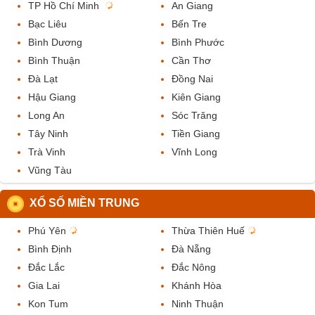
TP Hồ Chí Minh
An Giang
Bạc Liêu
Bến Tre
Bình Dương
Bình Phước
Bình Thuận
Cần Thơ
Đà Lạt
Đồng Nai
Hậu Giang
Kiên Giang
Long An
Sóc Trăng
Tây Ninh
Tiền Giang
Trà Vinh
Vĩnh Long
Vũng Tàu
XỔ SỐ MIỀN TRUNG
Phú Yên
Thừa Thiên Huế
Bình Định
Đà Nẵng
Đắc Lắc
Đắc Nông
Gia Lai
Khánh Hòa
Kon Tum
Ninh Thuận