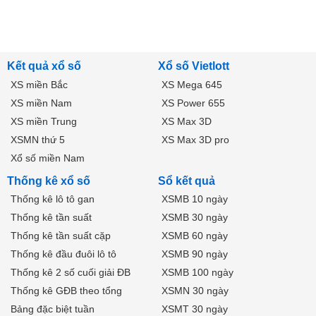
Kết quả xổ số
Xổ số Vietlott
XS miền Bắc
XS Mega 645
XS miền Nam
XS Power 655
XS miền Trung
XS Max 3D
XSMN thứ 5
XS Max 3D pro
Xổ số miền Nam
Thống kê xổ số
Sổ kết quả
Thống kê lô tô gan
XSMB 10 ngày
Thống kê tần suất
XSMB 30 ngày
Thống kê tần suất cặp
XSMB 60 ngày
Thống kê đầu đuôi lô tô
XSMB 90 ngày
Thống kê 2 số cuối giải ĐB
XSMB 100 ngày
Thống kê GĐB theo tổng
XSMN 30 ngày
Bảng đặc biệt tuần
XSMT 30 ngày