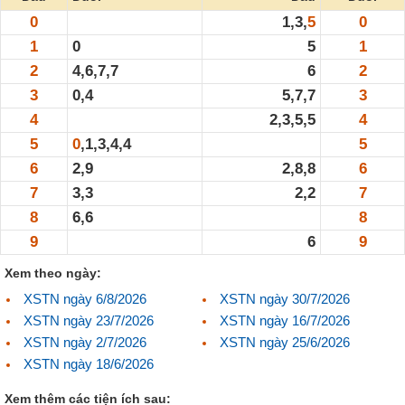
0
1,3,
5
0
1
0
5
1
2
4,6,7,7
6
2
3
0,4
5,7,7
3
4
2,3,5,5
4
5
0
,1,3,4,4
5
6
2,9
2,8,8
6
7
3,3
2,2
7
8
6,6
8
9
6
9
Xem theo ngày:
XSTN ngày 6/8/2026
XSTN ngày 30/7/2026
XSTN ngày 23/7/2026
XSTN ngày 16/7/2026
XSTN ngày 2/7/2026
XSTN ngày 25/6/2026
XSTN ngày 18/6/2026
Xem thêm các tiện ích sau: