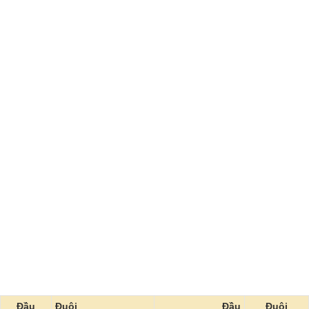
Đầu
Đuôi
Đầu
Đuôi