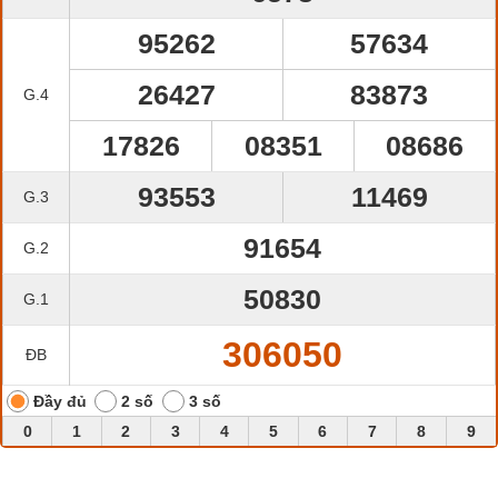
95262
57634
26427
83873
G.4
17826
08351
08686
93553
11469
G.3
91654
G.2
50830
G.1
306050
ĐB
0
1
2
3
4
5
6
7
8
9